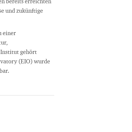
en bereits erreichten
se und zukünftige
u einer
tur,
nstitut gehört
rvatory (EIO) wurde
bar.