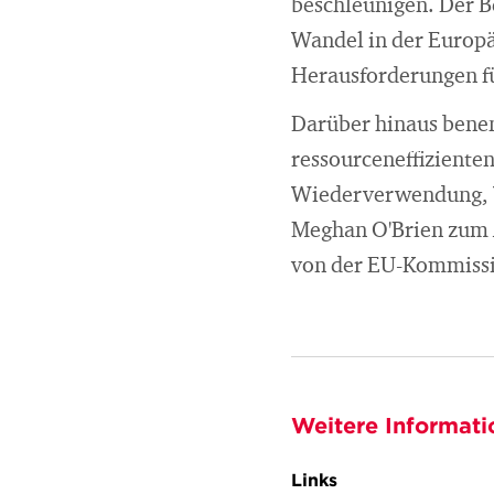
beschleunigen. Der Be
Wandel in der Europä
Herausforderungen für
Darüber hinaus benen
ressourceneffiziente
Wiederverwendung, W
Meghan O'Brien zum 
von der EU-Kommissio
Weitere Informati
Links