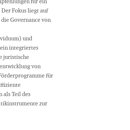
pfehlungen für ein
Der Fokus liegt auf
r die Governance von
dividuum) und
in integriertes
 juristische
rentwicklung von
 Förderprogramme für
ffiziente
als Teil des
itikinstrumente zur