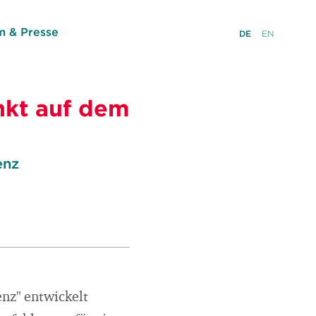
 & Presse
DE
EN
nkt auf dem
enz
enz" entwickelt