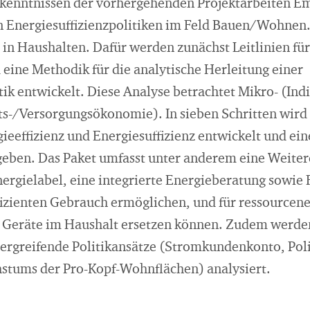
kenntnissen der vorhergehenden Projektarbeiten Em
n Energiesuffizienzpolitiken im Feld Bauen/Wohnen. 
n Haushalten. Dafür werden zunächst Leitlinien fü
 eine Methodik für die analytische Herleitung einer
tik entwickelt. Diese Analyse betrachtet Mikro- (In
-/Versorgungsökonomie). In sieben Schritten wird e
gieeffizienz und Energiesuffizienz entwickelt und eine
eben. Das Paket umfasst unter anderem eine Weite
rgielabel, eine integrierte Energieberatung sowie
fizienten Gebrauch ermöglichen, und für ressourcene
e Geräte im Haushalt ersetzen können. Zudem werden 
bergreifende Politikansätze (Stromkundenkonto, Pol
stums der Pro-Kopf-Wohnflächen) analysiert.