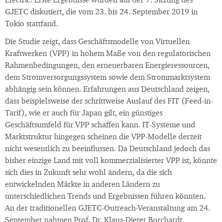
Electric. Erste Ergebnisse wurden auf der 7. Sitzung des
GJETC diskutiert, die vom 23. bis 24. September 2019 in
Tokio stattfand.
Die Studie zeigt, dass Geschäftsmodelle von Virtuellen
Kraftwerken (VPP) in hohem Maße von den regulatorischen
Rahmenbedingungen, den erneuerbaren Energieressourcen,
dem Stromversorgungssystem sowie dem Strommarktsystem
abhängig sein können. Erfahrungen aus Deutschland zeigen,
dass beispielsweise der schrittweise Auslauf des FIT (Feed-in-
Tarif), wie er auch für Japan gilt, ein günstiges
Geschäftsumfeld für VPP schaffen kann. IT-Systeme und
Marktstruktur hingegen scheinen die VPP-Modelle derzeit
nicht wesentlich zu beeinflussen. Da Deutschland jedoch das
bisher einzige Land mit voll kommerzialisierter VPP ist, könnte
sich dies in Zukunft sehr wohl ändern, da die sich
entwickelnden Märkte in anderen Ländern zu
unterschiedlichen Trends und Ergebnissen führen könnten.
An der traditionellen GJETC-Outreach-Veranstaltung am 24.
September nahmen Prof. Dr. Klaus-Dieter Borchardt,