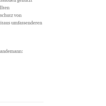
issionen genutzt
llten
aschutz von
eitaus umfassenderen
 Brandemann: