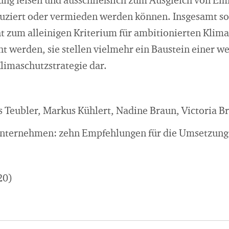
lung leisen und ausschließlich zum Ausgleich von Em
duziert oder vermieden werden können. Insgesamt so
cht zum alleinigen Kriterium für ambitionierten Klim
werden, sie stellen vielmehr ein Baustein einer w
imaschutzstrategie dar.
ns Teubler, Markus Kühlert, Nadine Braun, Victoria
 Unternehmen: zehn Empfehlungen für die Umsetzung
20)