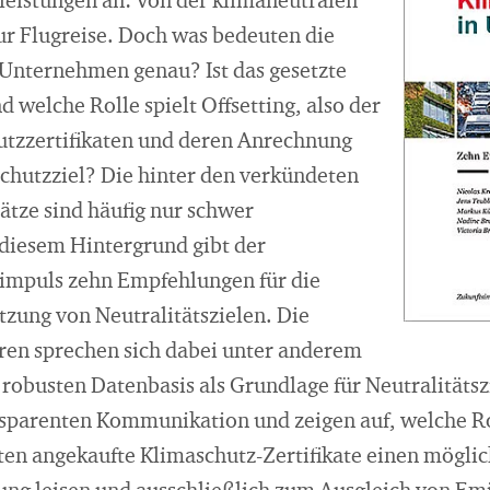
leistungen an: Von der klimaneutralen
ur Flugreise. Doch was bedeuten die
r Unternehmen genau? Ist das gesetzte
d welche Rolle spielt Offsetting, also der
tzzertifikaten und deren Anrechnung
schutzziel? Die hinter den verkündeten
ätze sind häufig nur schwer
 diesem Hintergrund gibt der
impuls zehn Empfehlungen für die
zung von Neutralitätszielen. Die
en sprechen sich dabei unter anderem
 robusten Datenbasis als Grundlage für Neutralitätsz
sparenten Kommunikation und zeigen auf, welche Ro
llten angekaufte Klimaschutz-Zertifikate einen mögli