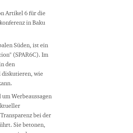
 Artikel 6 für die
akonferenz in Baku
alen Süden, ist ein
ation" (SPAR6C). Im
in den
diskutieren, wie
kann.
nd um Werbeaussagen
ktueller
 Transparenz bei der
ührt. Sie betonen,