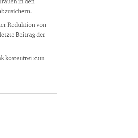
trauen in den
 abzusichern.
der Reduktion von
letzte Beitrag der
k kostenfrei zum