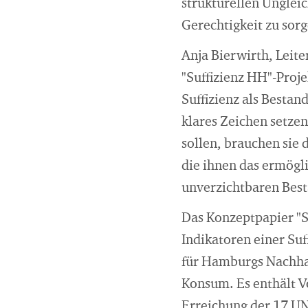
strukturellen Ungleich
Gerechtigkeit zu sorg
Anja Bierwirth, Leite
"Suffizienz HH"-Proj
Suffizienz als Bestan
klares Zeichen setz
sollen, brauchen sie
die ihnen das ermögli
unverzichtbaren Best
Das Konzeptpapier "Su
Indikatoren einer Suf
für Hamburgs Nachhal
Konsum. Es enthält V
Erreichung der 17 UN