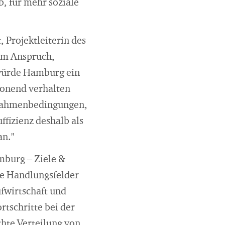
b, für mehr soziale
 Projektleiterin des
dem Anspruch,
, würde Hamburg ein
honend verhalten
d Rahmenbedingungen,
ffizienz deshalb als
an."
mburg – Ziele &
ale Handlungsfelder
fwirtschaft und
tschritte bei der
chte Verteilung von