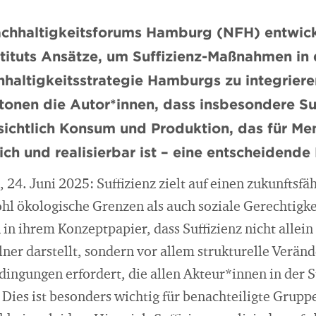
achhaltigkeitsforums Hamburg (NFH) entwic
tituts Ansätze, um Suffizienz-Maßnahmen in 
haltigkeitsstrategie Hamburgs zu integriere
onen die Autor*innen, dass insbesondere Suf
nsichtlich Konsum und Produktion, das für M
ich und realisierbar ist – eine entscheidende 
4. Juni 2025: Suffizienz zielt auf einen zukunftsf
l ökologische Grenzen als auch soziale Gerechtigkei
n ihrem Konzeptpapier, dass Suffizienz nicht allein 
ner darstellt, sondern vor allem strukturelle Verä
ingungen erfordert, die allen Akteur*innen in der S
. Dies ist besonders wichtig für benachteiligte Grupp