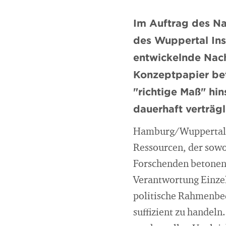
Im Auftrag des N
des Wuppertal Ins
entwickelnde Nach
Konzeptpapier bet
"richtige Maß" hi
dauerhaft verträgl
Hamburg/Wuppertal, 2
Ressourcen, der sowoh
Forschenden betonen i
Verantwortung Einzel
politische Rahmenbed
suffizient zu handeln