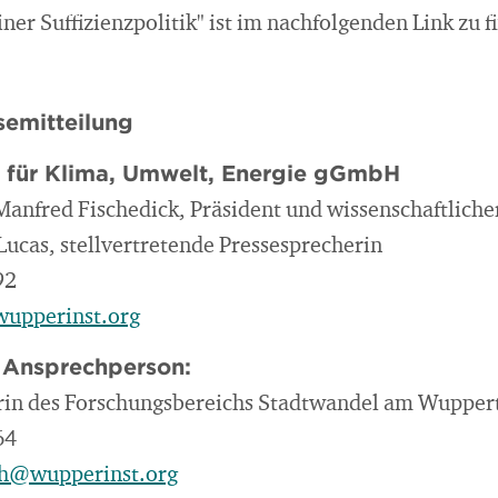
iner Suffizienzpolitik" ist im nachfolgenden Link zu f
emitteilung
t für Klima, Umwelt, Energie gGmbH
 Manfred Fischedick, Präsident und wissenschaftliche
Lucas, stellvertretende Pressesprecherin
92
wupperinst.org
 Ansprechperson:
erin des Forschungsbereichs Stadtwandel am Wupperta
64
th@wupperinst.org