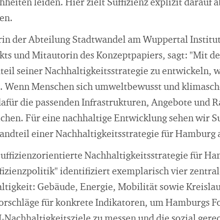
heiten leiden. Hier zielt Suffizienz explizit darauf a
en.
rin der Abteilung Stadtwandel am Wuppertal Institut,
ekts und Mitautorin des Konzeptpapiers, sagt: "Mit 
dteil seiner Nachhaltigkeitsstrategie zu entwickeln
en. Wenn Menschen sich umweltbewusst und klimasc
 dafür die passenden Infrastrukturen, Angebote un
chen. Für eine nachhaltige Entwicklung sehen wir Su
andteil einer Nachhaltigkeitsstrategie für Hamburg 
ffizienzorientierte Nachhaltigkeitsstrategie für Ha
fizienzpolitik" identifiziert exemplarisch vier zentr
tigkeit: Gebäude, Energie, Mobilität sowie Kreislau
orschläge für konkrete Indikatoren, um Hamburgs For
-Nachhaltigkeitsziele zu messen und die sozial gere