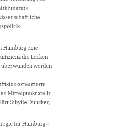
eltklimarats
issenschaftliche
tspolitik
um Hamburg eine
ffizienz die Lücken
men überwunden werden
ffizienzorientierte
den Mittelpunkt stellt
lärt Sibylle Duncker,
ategie für Hamburg –