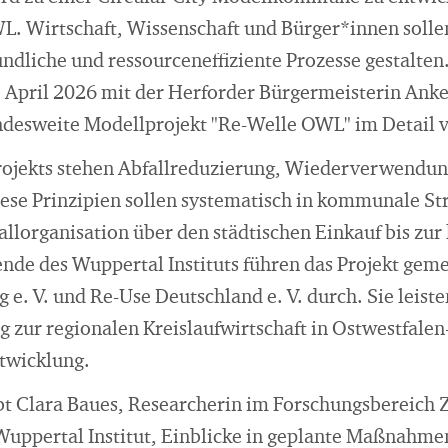
L. Wirtschaft, Wissenschaft und Bürger*innen sollen
dliche und ressourceneffiziente Prozesse gestalte
 April 2026 mit der Herforder Bürgermeisterin Anke
desweite Modellprojekt "Re-Welle OWL" im Detail 
rojekts stehen Abfallreduzierung, Wiederverwendu
ese Prinzipien sollen systematisch in kommunale Str
allorganisation über den städtischen Einkauf bis z
hende des Wuppertal Instituts führen das Projekt ge
g e. V. und Re-Use Deutschland e. V. durch. Sie leist
zur regionalen Kreislaufwirtschaft in Ostwestfalen-
ntwicklung.
bt Clara Baues, Researcherin im Forschungsbereich
ppertal Institut, Einblicke in geplante Maßnahmen 