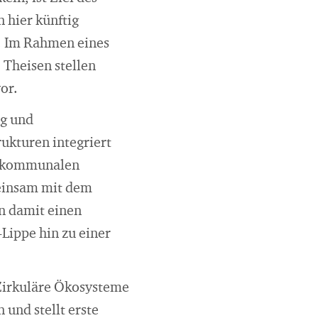
 hier künftig
n. Im Rahmen eines
 Theisen stellen
vor.
ng und
ukturen integriert
ur kommunalen
meinsam mit dem
en damit einen
Lippe hin zu einer
 Zirkuläre Ökosysteme
und stellt erste