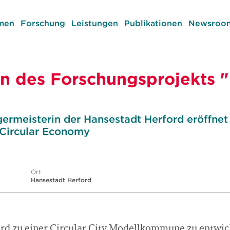
men
Forschung
Leistungen
Publikationen
Newsroom
on des Forschungsprojekts 
germeisterin der Hansestadt Herford eröffne
 Circular Economy
Ort
Hansestadt Herford
rd zu einer Circular City Modellkommune zu entwicke