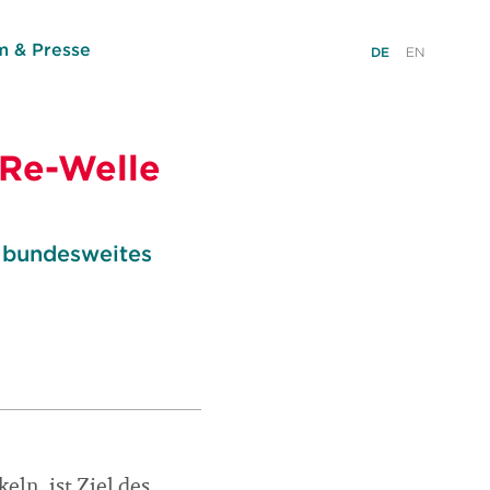
 & Presse
DE
EN
"Re-Welle
t bundesweites
ln, ist Ziel des