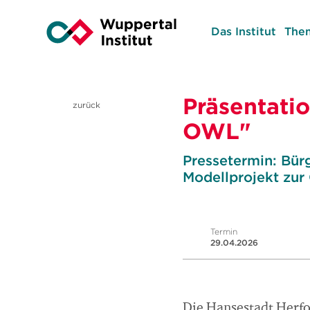
Das Institut
The
Präsentati
zurück
OWL"
Pressetermin: Bür
Modellprojekt zur
Termin
29.04.2026
Die Hansestadt Herfo