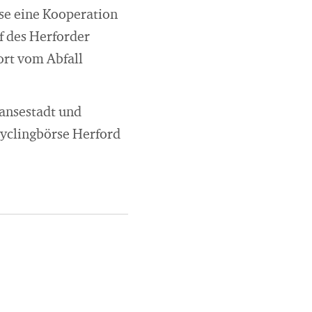
ise eine Kooperation
f des Herforder
rt vom Abfall
Hansestadt und
cyclingbörse Herford