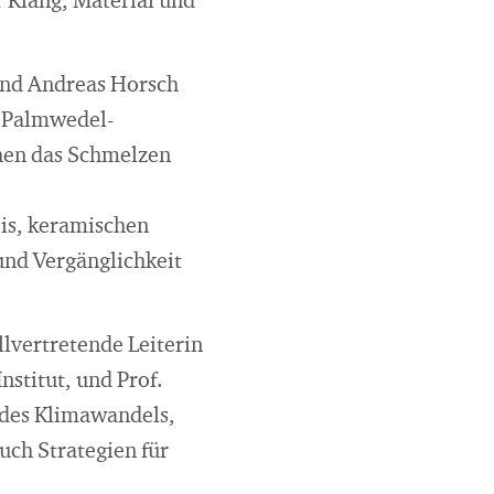
 Klang, Material und
und Andreas Horsch
s Palmwedel-
chen das Schmelzen
Eis, keramischen
und Vergänglichkeit
lvertretende Leiterin
stitut, und Prof.
 des Klimawandels,
uch Strategien für