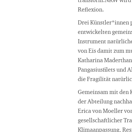
transform.NRW wird d
Reflexion.
Drei Künstler*innen 
entwickelten gemeinsa
Instrument natürlich
von Eis damit zum mu
Katharina Maderthaner
Pangasiusfilets und A
die Fragilität natürl
Gemeinsam mit den Kü
der Abteilung nachha
Erica von Moeller vo
gesellschaftlicher T
Klimaanpassung, Resi