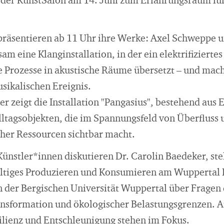
er KunstSalon am 14. Juni zum Erfahrungsraum für
präsentieren ab 11 Uhr ihre Werke: Axel Schweppe 
m eine Klanginstallation, in der ein elektrifizierte
e Prozesse in akustische Räume übersetzt – und ma
sikalischen Ereignis.
 zeigt die Installation "Pangasius", bestehend aus 
lltagsobjekten, die im Spannungsfeld von Überfluss 
icher Ressourcen sichtbar macht.
nstler*innen diskutieren Dr. Carolin Baedeker, stel
ltiges Produzieren und Konsumieren am Wuppertal In
n der Bergischen Universität Wuppertal über Fragen
ransformation und ökologischer Belastungsgrenzen. A
lienz und Entschleunigung stehen im Fokus.