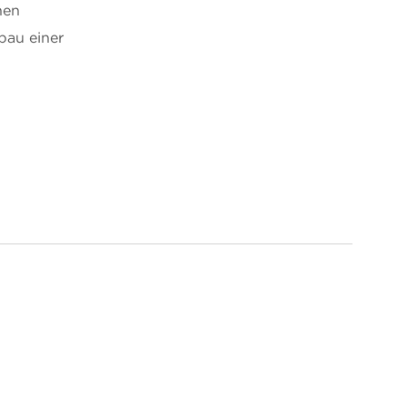
nen
bau einer