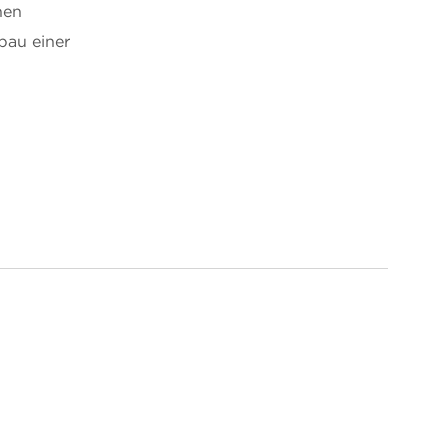
nen
bau einer