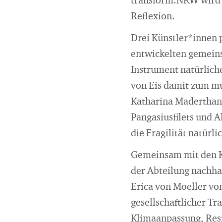
transform.NRW wird d
Reflexion.
Drei Künstler*innen 
entwickelten gemeinsa
Instrument natürlich
von Eis damit zum mu
Katharina Maderthaner
Pangasiusfilets und A
die Fragilität natürl
Gemeinsam mit den Kü
der Abteilung nachha
Erica von Moeller vo
gesellschaftlicher T
Klimaanpassung, Resi