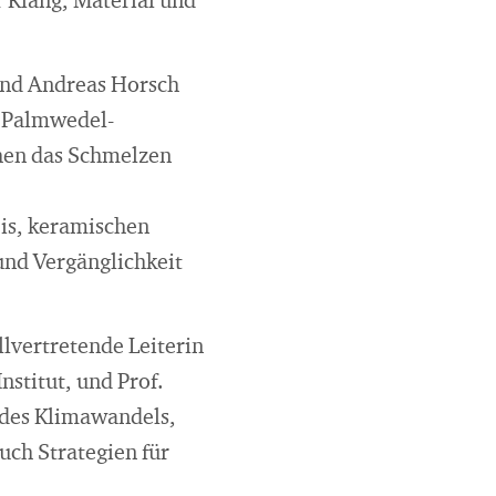
 Klang, Material und
und Andreas Horsch
s Palmwedel-
chen das Schmelzen
Eis, keramischen
und Vergänglichkeit
lvertretende Leiterin
stitut, und Prof.
 des Klimawandels,
uch Strategien für