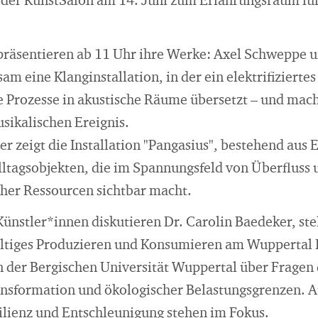
er KunstSalon am 14. Juni zum Erfahrungsraum für
präsentieren ab 11 Uhr ihre Werke: Axel Schweppe 
m eine Klanginstallation, in der ein elektrifizierte
e Prozesse in akustische Räume übersetzt – und ma
sikalischen Ereignis.
 zeigt die Installation "Pangasius", bestehend aus 
lltagsobjekten, die im Spannungsfeld von Überfluss 
icher Ressourcen sichtbar macht.
nstler*innen diskutieren Dr. Carolin Baedeker, stel
ltiges Produzieren und Konsumieren am Wuppertal In
n der Bergischen Universität Wuppertal über Fragen
ransformation und ökologischer Belastungsgrenzen. A
lienz und Entschleunigung stehen im Fokus.