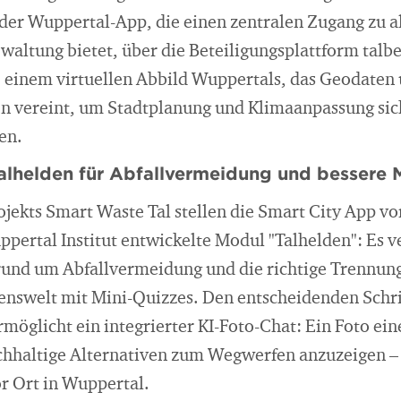
der Wuppertal-App, die einen zentralen Zugang zu al
waltung bietet, über die Beteiligungsplattform talbe
, einem virtuellen Abbild Wuppertals, das Geodaten
n vereint, um Stadtplanung und Klimaanpassung sic
en.
alhelden für Abfallvermeidung und bessere 
jekts Smart Waste Tal stellen die Smart City App vor
ertal Institut entwickelte Modul "Talhelden": Es ve
rund um Abfallvermeidung und die richtige Trennun
senswelt mit Mini-Quizzes. Den entscheidenden Sch
möglicht ein integrierter KI-Foto-Chat: Ein Foto ei
chhaltige Alternativen zum Wegwerfen anzuzeigen –
r Ort in Wuppertal.