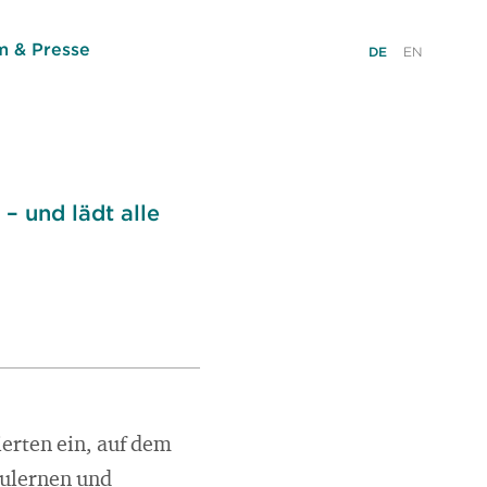
 & Presse
DE
EN
– und lädt alle
ierten ein, auf dem
zulernen und