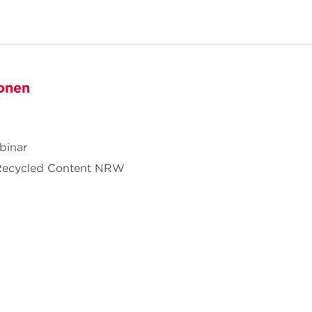
onen
binar
 Recycled Content NRW