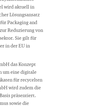
l wird aktuell in
icher Lösungsansatz
 für Packaging and
 zur Reduzierung von
ktor. Sie gilt für
er in der EU in
 GmbH das Konzept
h um eine digitale
katen für recycelten
GmbH wird zudem die
asis präsentiert.
smus sowie die