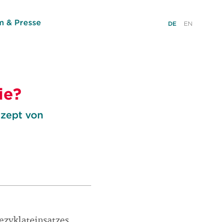
 & Presse
DE
EN
ie?
nzept von
ezyklateinsatzes