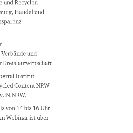
e und Recycler.
ssung, Handel und
nsparenz
r
, Verbände und
 Kreislaufwirtschaft
rtal Institut
ecycled Content NRW"
y.IN.NRW.
s von 14 bis 16 Uhr
um Webinar ist über