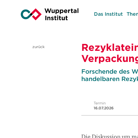
Das Institut
The
Rezyklatei
zurück
Verpackung
Forschende des Wu
handelbaren Rezyk
Termin
16.07.2026
Die Diskussion um ma