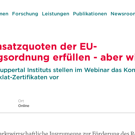
men
Forschung
Leistungen
Publikationen
Newsroom
nsatzquoten der EU-
sordnung erfüllen - aber w
ppertal Instituts stellen im Webinar das Ko
lat-Zertifikaten vor
Ort
Online
rktwirtschaftliche Instrumente zur Förderung des R