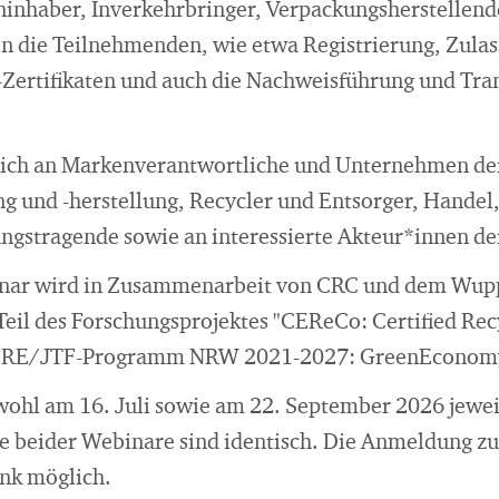
ninhaber, Inverkehrbringer, Verpackungsherstellend
n die Teilnehmenden, wie etwa Registrierung, Zula
Zertifikaten und auch die Nachweisführung und Tra
 sich an Markenverantwortliche und Unternehmen de
 und -herstellung, Recycler und Entsorger, Handel
ngstragende sowie an interessierte Akteur*innen der
inar wird in Zusammenarbeit von CRC und dem Wuppe
 Teil des Forschungsprojektes "CEReCo: Certified R
 EFRE/JTF-Programm NRW 2021-2027: GreenEconom
ohl am 16. Juli sowie am 22. September 2026 jeweil
te beider Webinare sind identisch. Die Anmeldung z
nk möglich.