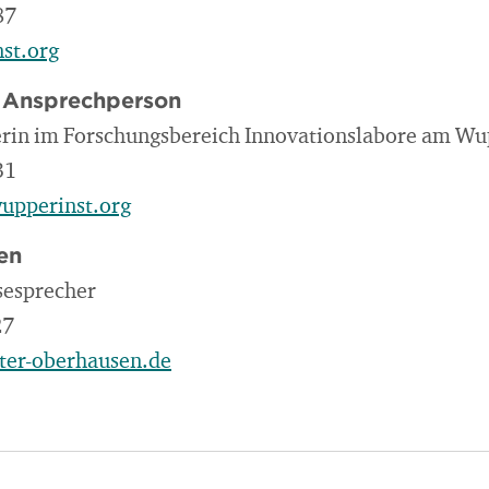
87
st.org
e Ansprechperson
erin im Forschungsbereich Innovationslabore am Wup
31
upperinst.org
en
sesprecher
27
ter-oberhausen.de