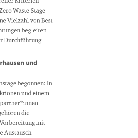
eller Kriterien
 Zero Waste Stage
e Vielzahl von Best-
chtungen begleiten
er Durchführung
erhausen und
nstage begonnen: In
uktionen und einem
ktpartner*innen
gehören die
 Vorbereitung mit
ve Austausch