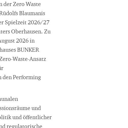
n der Zero Waste
 Rūdolfs Blaumanis
er Spielzeit 2026/27
aters Oberhausen. Zu
August 2026 in
onshauses BUNKER
 Zero-Waste-Ansatz
ür
n den Performing
mmunalen
ussionsräume und
itik und öffentlicher
nd regulatorische