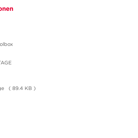
onen
olbox
TAGE
ge ( 89.4 KB )