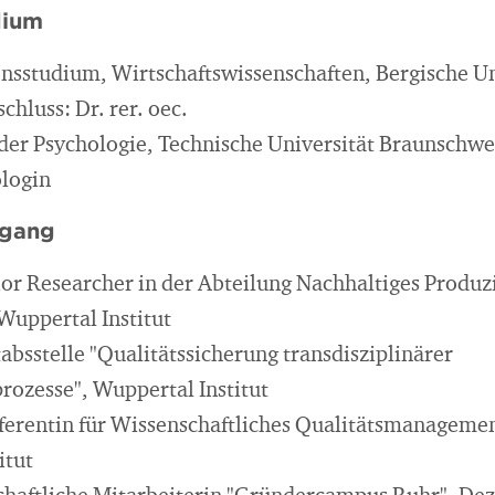
dium
sstudium, Wirtschaftswissenschaften, Bergische Un
hluss: Dr. rer. oec.
er Psychologie, Technische Universität Braunschwei
login
egang
ior Researcher in der Abteilung Nachhaltiges Produz
uppertal Institut
absstelle "Qualitätssicherung transdisziplinärer
rozesse", Wuppertal Institut
erentin für Wissenschaftliches Qualitätsmanagement
itut