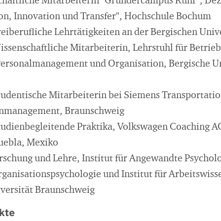
haftliche Mitarbeiterin "Gründercampus Ruhr", De
n, Innovation und Transfer", Hochschule Bochum
reiberufliche Lehrtätigkeiten an der Bergischen Uni
ssenschaftliche Mitarbeiterin, Lehrstuhl für Betrieb
Personalmanagement und Organisation, Bergische Un
tudentische Mitarbeiterin bei Siemens Transportati
enmanagement, Braunschweig
tudienbegleitende Praktika, Volkswagen Coaching A
uebla, Mexiko
rschung und Lehre, Institut für Angewandte Psycholog
rganisationspsychologie und Institut für Arbeitswiss
versität Braunschweig
kte