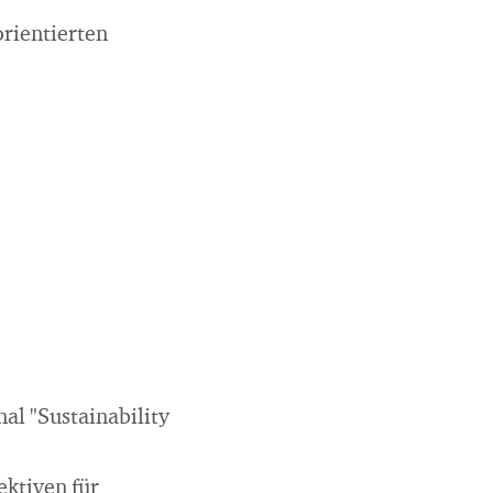
orientierten
nal "Sustainability
ektiven für