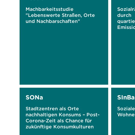
Machbarkeitsstudie
Sozialr
"Lebenswerte Straßen, Orte
durch
und Nachbarschaften"
quarti
Emissi
SONa
SInBa
Stadtzentren als Orte
Soziale
nachhaltigen Konsums – Post-
Wohnen
Corona-Zeit als Chance für
zukünftige Konsumkulturen