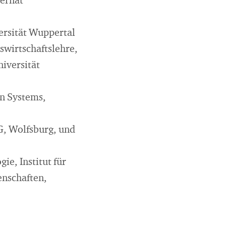
zernat
versität Wuppertal
swirtschaftslehre,
iversität
on Systems,
G, Wolfsburg, und
ie, Institut für
enschaften,