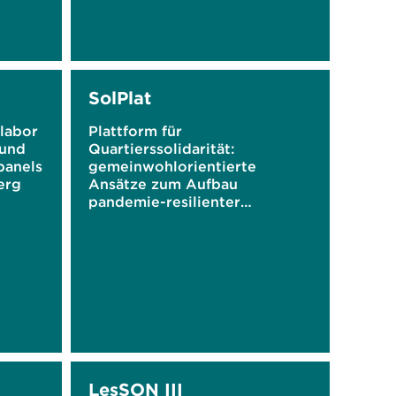
SolPlat
labor
Plattform für
 und
Quartierssolidarität:
panels
gemeinwohlorientierte
erg
Ansätze zum Aufbau
pandemie-resilienter
Quartiere nutzen
LesSON III