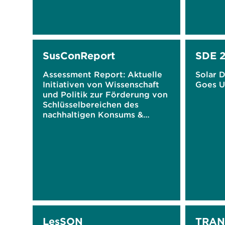
SusConReport
SDE 2
Assessment Report: Aktuelle
Solar 
Initiativen von Wissenschaft
Goes U
und Politik zur Förderung von
Schlüsselbereichen des
nachhaltigen Konsums &
Empfehlungen zur
Weiterentwicklung der
Deutschen
Nachhaltigkeitsstrategie in,
mit und durch Deutschland
LesSON
TRAN