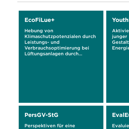
EcoFiLue+
Youth
Hebung von
Aktivie
Klimaschutzpotenzialen durch
junger
Leistungs- und
Gestal
Verbrauchsoptimierung bei
Energi
Lüftungsanlagen durch
elektrostatisch verstärkte
Filtration
PersGV-StG
Eval
Perspektiven für eine
Evaluie