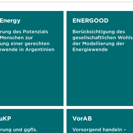
Energy
ENERGOOD
rung des Potenzials
Berücksichtigung des
 Menschen zur
gesellschaftlichen Wohls
tung einer gerechten
der Modellierung der
ewende in Argentinien
Energiewende
EuKP
VorAB
rung und ggfls.
Vorsorgend handeln –