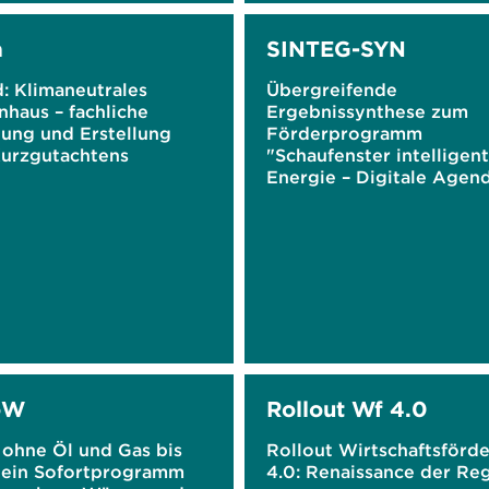
a
SINTEG-SYN
d: Klimaneutrales
Übergreifende
haus – fachliche
Ergebnissynthese zum
tung und Erstellung
Förderprogramm
Kurzgutachtens
"Schaufenster intelligen
Energie – Digitale Agend
die Energiewende (SINT
oW
Rollout Wf 4.0
 ohne Öl und Gas bis
Rollout Wirtschaftsförd
 ein Sofortprogramm
4.0: Renaissance der Re