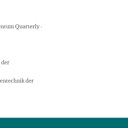
mentum Quarterly -
 der
gentechnik der