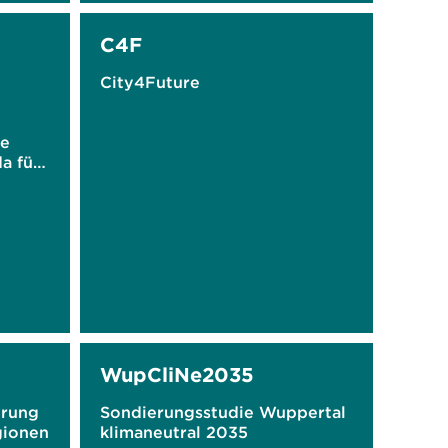
C4F
City4Future
te
a für
EG)"
WupCliNe2035
erung
Sondierungsstudie Wuppertal
gionen
klimaneutral 2035