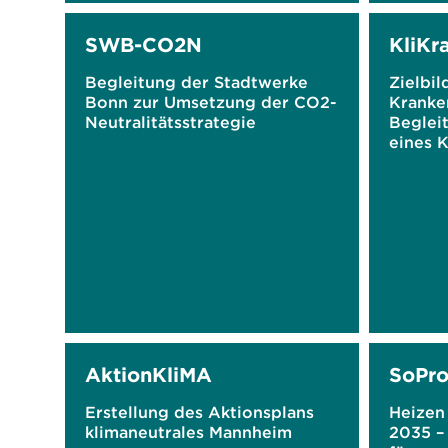
SWB-CO2N
KliKr
Begleitung der Stadtwerke
Zielbil
Bonn zur Umsetzung der CO2-
Kranken
Neutralitätsstrategie
Beglei
eines 
AktionKliMA
SoPr
Erstellung des Aktionsplans
Heizen
klimaneutrales Mannheim
2035 –