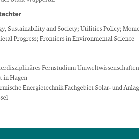
 der Stadt Wuppertal
tachter
gy, Sustainability and Society; Utilities Policy; Mo
cietal Progress; Frontiers in Environmental Science
nterdisziplinäres Fernstudium Umweltwissenschaften
t in Hagen
hermische Energietechnik Fachgebiet Solar- und Anla
ssel