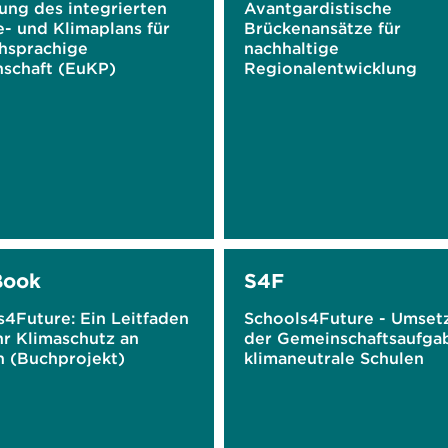
ung des integrierten
Avantgardistische
- und Klimaplans für
Brückenansätze für
hsprachige
nachhaltige
schaft (EuKP)
Regionalentwicklung
Book
S4F
s4Future: Ein Leitfaden
Schools4Future - Umset
hr Klimaschutz an
der Gemeinschaftsaufga
n (Buchprojekt)
klimaneutrale Schulen