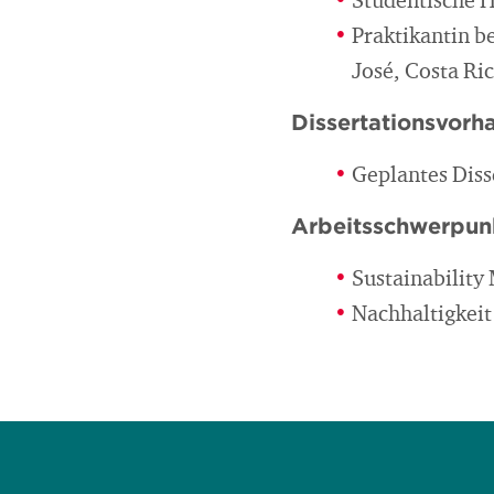
Studentische 
Praktikantin b
José, Costa Ri
Dissertationsvorh
Geplantes Dis
Arbeitsschwerpun
Sustainabilit
Nachhaltigkeit