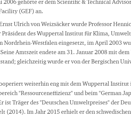
i 2006 gehörte er dem Scientific & Technical Adviso
acility (GEF) an.
 Ernst Ulrich von Weizsäcker wurde Professor Henn
 Präsident des Wuppertal Institut für Klima, Umwel
 Nordrhein-Westfalen eingesetzt, im April 2003 wu
 Seine Amtszeit endete am 31. Januar 2008 mit dem
stand; gleichzeitig wurde er von der Bergischen Uni
ooperiert weiterhin eng mit dem Wuppertal Institut i
reich "Ressourceneffizienz" und beim "German Ja
 Er ist Träger des "Deutschen Umweltpreises" der De
t (2014). Im Jahr 2015 erhielt er den schwedische