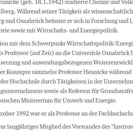
Hennicke (geb. 18.1.1942) studierte Chemie und Volk
lberg. Während seiner Tätigkeit als wissenschaftlich
g und Osnabrück befasste er sich in Forschung und L
rie sowie mit Wirtschafts- und Energiepolitik.
tion mit dem Schwerpunkt Wirtschaftspolitik/Energ
s Professor (auf Zeit) an die Universität Osnabrück 
msetzung und anwendungsbezogenen Weiterentwick
her Konzepte sammelte Professor Hennicke während 
der Hochschule durch Tätigkeiten in der Unterneh
gsunternehmens sowie als Referent für Grundsatzfr
ssischen Ministerium für Umwelt und Energie.
tober 1992 war er als Professor an der Fachhochschu
r langjähriges Mitglied des Vorstandes des "Institu