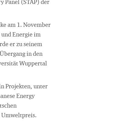
ry Panel (STAP) der
icke am 1. November
t und Energie im
rde er zu seinem
 Übergang in den
versität Wuppertal
n Projekten, unter
panese Energy
utschen
n Umweltpreis.