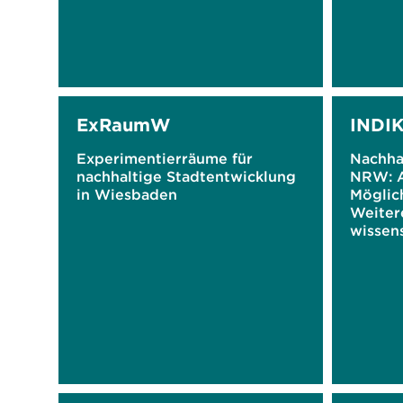
ExRaumW
INDI
Experimentierräume für
Nachhal
nachhaltige Stadtentwicklung
NRW: A
in Wiesbaden
Möglic
Weiter
wissens