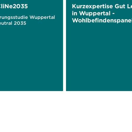
liNe2035
Kurzexpertise Gut 
in Wuppertal -
rungsstudie Wuppertal
Wohlbefindenspane
eutral 2035