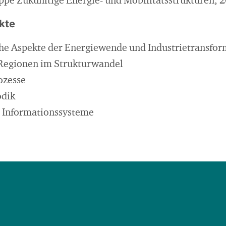
pe Zukünftige Energie- und Mobilitätsstrukturen, 2
kte
che Aspekte der Energiewende und Industrietransfor
 Regionen im Strukturwandel
ozesse
odik
 Informationssysteme