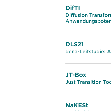
DifTI
Diffusion Transfor
Anwendungspotenzi
DLS21
dena-Leitstudie: A
JT-Box
Just Transition To
NaKESt