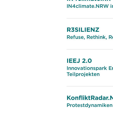
IN4climate.NRW i
R3SILIENZ
Refuse, Rethink, R
IEEJ 2.0
Innovationspark Er
Teilprojekten
KonfliktRadar
Protestdynamiken 