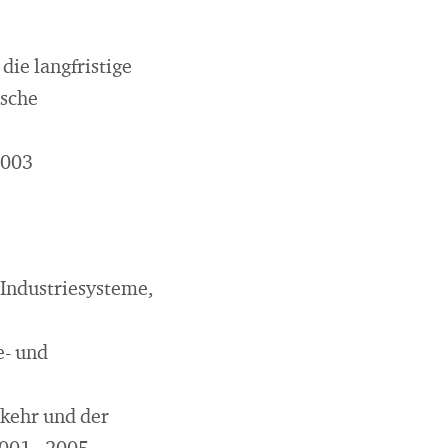
die langfristige
ische
2003
 Industriesysteme,
e- und
rkehr und der