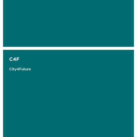
C4F
City4Future