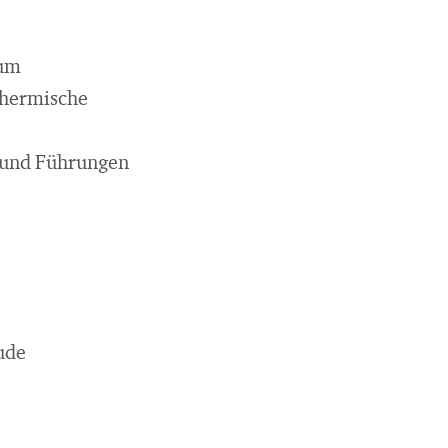
hum
thermische
e und Führungen
ude