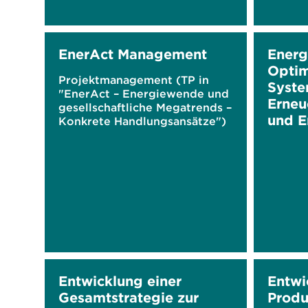
EnerAct Management
Energ
Optim
Projektmanagement (TP in
Syste
"EnerAct – Energiewende und
Erneu
gesellschaftliche Megatrends –
und E
Konkrete Handlungsansätze")
Entwicklung einer
Entwi
Gesamtstrategie zur
Produ