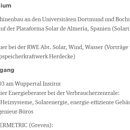
dium
hinenbau an den Universitäten Dortmund und Boc
uf der Plataforma Solar de Almería, Spanien (Solar
er bei der RWE Abt. Solar, Wind, Wasser (Vorträg
pspeicherkraftwerk Herdecke)
egang
03 am Wuppertal Institut
eier Energieberater bei der Verbraucherzentrale:
 Heizsysteme, Solarenergie, energie-effiziente Gebä
genieur-Büros
NERMETRIC (Greven):