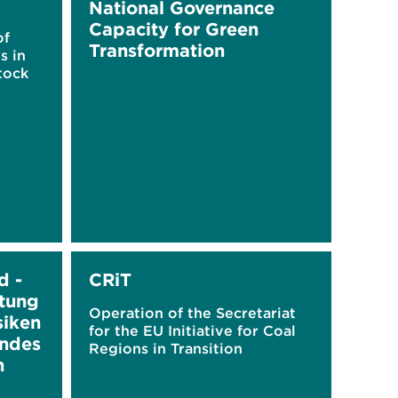
National Governance
Capacity for Green
of
Transformation
s in
tock
d -
CRiT
tung
Operation of the Secretariat
siken
for the EU Initiative for Coal
andes
Regions in Transition
n