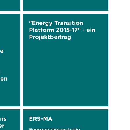
"Energy Transition
Platform 2015-17" - ein
Projektbeitrag
de
d
ien
ins
ERS-MA
er
Energierahmenstudie