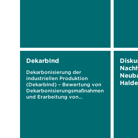
Berücksichtigung von
Gasqualitäten
DekarbInd
Disku
Nachh
Dekarbonisierung der
Neub
industriellen Produktion
Halde
(DekarbInd) – Bewertung von
Dekarbonisierungsmaßnahmen
und Erarbeitung von
Eckpunkten einer Roadmap
für die Stahl- und
Zementindustrie