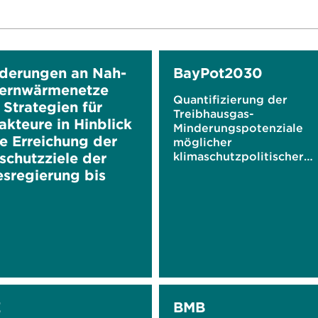
derungen an Nah-
BayPot2030
ernwärmenetze
Quantifizierung der
 Strategien für
Treibhausgas-
akteure in Hinblick
Minderungspotenziale
ie Erreichung der
möglicher
schutzziele der
klimaschutzpolitischer
Maßnahmen in Bayern
sregierung bis
E
BMB