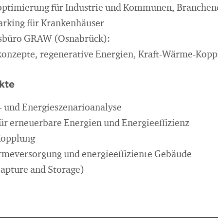
optimierung für Industrie und Kommunen, Branchen
rking für Krankenhäuser
sbüro GRAW (Osnabrück):
konzepte, regenerative Energien, Kraft-Wärme-Kopp
kte
- und Energieszenarioanalyse
ür erneuerbare Energien und Energieeffizienz
Kopplung
rmeversorgung und energieeffiziente Gebäude
apture and Storage)