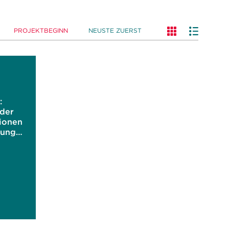
PROJEKTBEGINN
NEUSTE ZUERST
:
 der
ionen
tung
 der