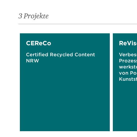
3 Projekte
CEReCo
ReVis
Certified Recycled Content
Verbes
NRW
Prozess
werksto
von Po
Kunstst
Verpac
intelli
Stoffs
Umsetz