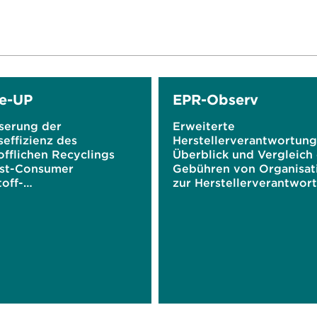
e-UP
EPR-Observ
serung der
Erweiterte
effizienz des
Herstellerverantwortung
fflichen Recyclings
Überblick und Vergleich
st-Consumer
Gebühren von Organisat
off-
zur Herstellerverantwor
kungsabfällen durch
für verschiedene
gentes
Verpackungslösungen in
trommanagement –
EU
ungsphase