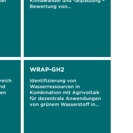
bei
Klimawandel und -anpassung –
Bewertung von
e
Szenariostudien und
Ableitung einer
Forschungsagenda
WRAP-GH2
reich
Identifizierung von
nd
Wasserressourcen in
ten
Kombination mit Agrivoltaik
für dezentrale Anwendungen
von grünem Wasserstoff in
Jordanien