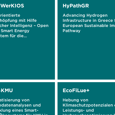
nWerKIOS
HyPathGR
rientierte
Advancing Hydrogen
höpfung mit Hilfe
Infrastructure in Greece 
cher Intelligenz – Open
European Sustainable Im
 Smart Energy
Pathway
tem für die
ewende
4KMU
EcoFiLue+
tisierung von
Hebung von
edatenanalysen und
Klimaschutzpotenzialen 
klung eines Smart-
Leistungs- und