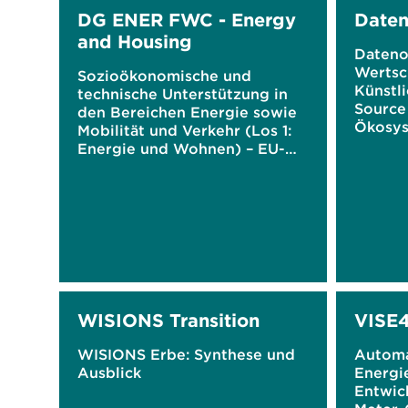
DG ENER FWC - Energy
Date
and Housing
Dateno
Wertsc
Sozioökonomische und
Künstli
technische Unterstützung in
Source
den Bereichen Energie sowie
Ökosys
Mobilität und Verkehr (Los 1:
Energi
Energie und Wohnen) – EU-
Rahmenvertrag
WISIONS Transition
VISE
WISIONS Erbe: Synthese und
Automa
Ausblick
Energi
Entwic