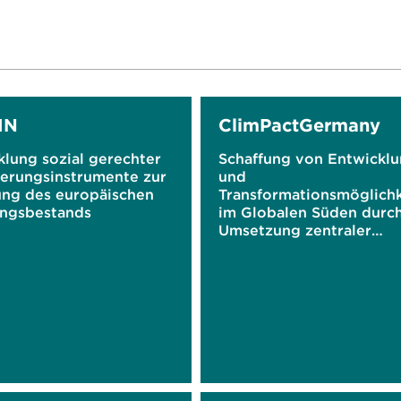
IN
ClimPactGermany
klung sozial gerechter
Schaffung von Entwicklu
ierungsinstrumente zur
und
ung des europäischen
Transformationsmöglich
ngsbestands
im Globalen Süden durch
Umsetzung zentraler
Klimaschutzstrategien in
Deutschland