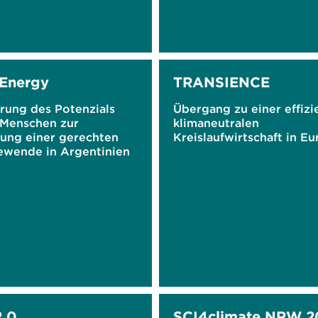
Energy
TRANSIENCE
rung des Potenzials
Übergang zu einer effizi
 Menschen zur
klimaneutralen
tung einer gerechten
Kreislaufwirtschaft in E
ewende in Argentinien
2.0
SCI4climate.NRW 2