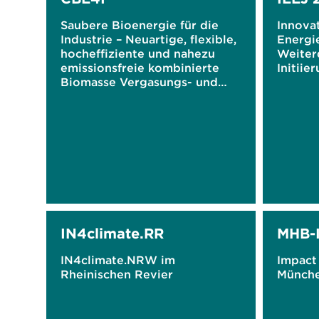
Saubere Bioenergie für die
Innova
Industrie – Neuartige, flexible,
Energie
hocheffiziente und nahezu
Weiter
emissionsfreie kombinierte
Initiie
Biomasse Vergasungs- und
Verbrennungstechnologie für
industrielle Anwendungen
IN4climate.RR
MHB-
IN4climate.NRW im
Impact 
Rheinischen Revier
Münche