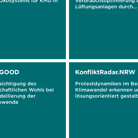
Ökosystems für KMU in
Verbrauchsoptimierung 
Lüftungsanlagen durch
elektrostatisch verstärkt
Filtration
RGOOD
KonfliktRadar.NRW
sichtigung des
Protestdynamiken im Be
chaftlichen Wohls bei
Klimawandel erkennen u
dellierung der
lösungsorientiert gestal
ewende