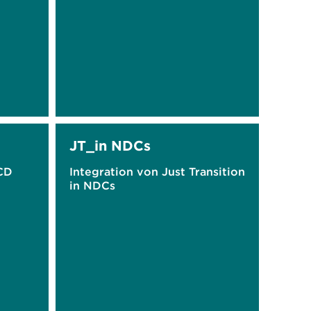
JT_in NDCs
CD
Integration von Just Transition
in NDCs