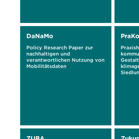
DaNaMo
PraK
Policy Research Paper zur
Praxish
nachhaltigen und
kommun
verantwortlichen Nutzung von
Gestal
Mobilitätsdaten
klimag
Siedlu
ZUBA
Zukun