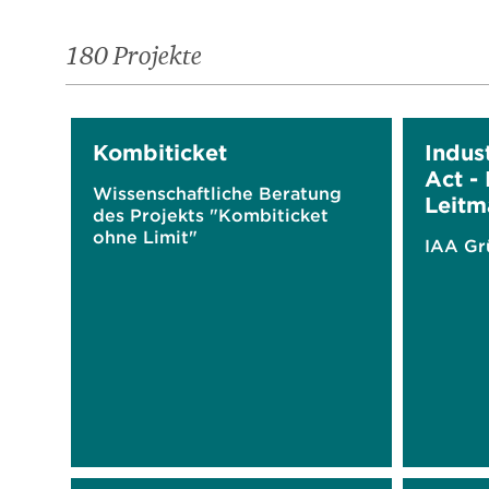
180 Projekte
Kombiticket
Indust
Act -
Wissenschaftliche Beratung
Leitm
des Projekts "Kombiticket
ohne Limit"
IAA Gr