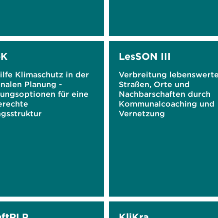
oK
LesSON III
ilfe Klimaschutz in der
Verbreitung lebenswert
alen Planung -
Straßen, Orte und
tungsoptionen für eine
Nachbarschaften durch
erechte
Kommunalcoaching und
ngsstruktur
Vernetzung
ftRLP
KliKra