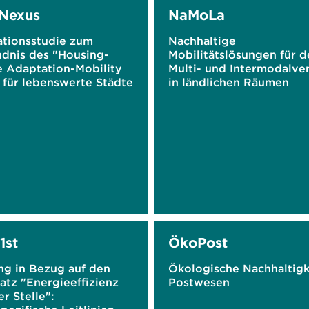
Nexus
NaMoLa
ationsstudie zum
Nachhaltige
ndnis des "Housing-
Mobilitätslösungen für d
e Adaptation-Mobility
Multi- und Intermodalve
 für lebenswerte Städte
in ländlichen Räumen
1st
ÖkoPost
ng in Bezug auf den
Ökologische Nachhaltigk
atz "Energieeffizienz
Postwesen
er Stelle":