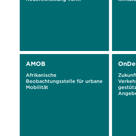
Quartiers-Hubs im
Maßnah
Modellgebiet Elberfelder
Nordstadt in Wuppertal
AMOB
OnDe
Afrikanische
Zukunf
Beobachtungsstelle für urbane
Verkeh
Mobilität
gestüt
Angeb