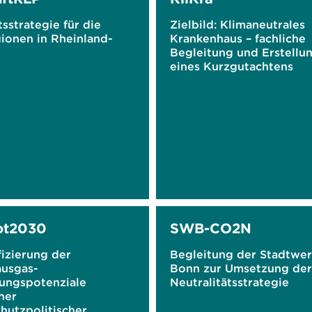
sstrategie für die
Zielbild: Klimaneutrales
ionen in Rheinland-
Krankenhaus – fachliche
Begleitung und Erstellu
eines Kurzgutachtens
ot2030
SWB-CO2N
izierung der
Begleitung der Stadtwe
ausgas-
Bonn zur Umsetzung de
ungspotenziale
Neutralitätsstrategie
her
hutzpolitischer