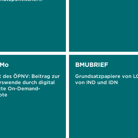
men in Bayern
Mo
BMUBRIEF
t des ÖPNV: Beitrag zur
Grundsatzpapiere von L
rswende durch digital
von IND und IDN
zte On-Demand-
ote