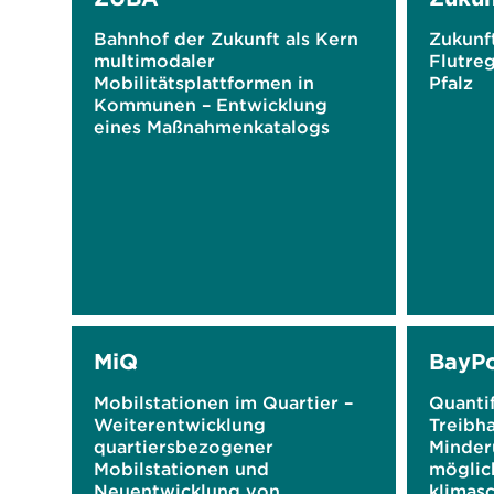
Bahnhof der Zukunft als Kern
Zukunft
multimodaler
Flutreg
Mobilitätsplattformen in
Pfalz
Kommunen – Entwicklung
eines Maßnahmenkatalogs
MiQ
BayP
Mobilstationen im Quartier –
Quantif
Weiterentwicklung
Treibh
quartiersbezogener
Minder
Mobilstationen und
möglic
Neuentwicklung von
klimasc