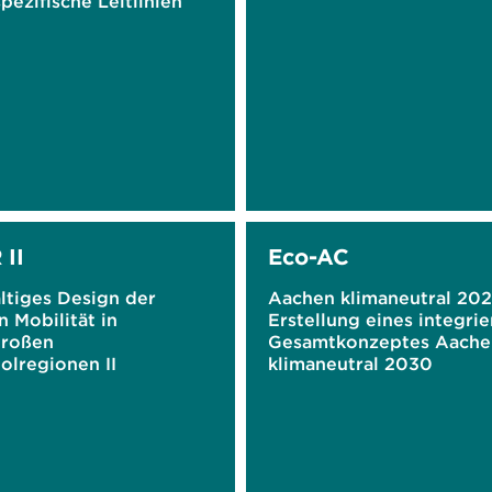
pezifische Leitlinien
II
Eco-AC
ltiges Design der
Aachen klimaneutral 202
 Mobilität in
Erstellung eines integrie
großen
Gesamtkonzeptes Aache
olregionen II
klimaneutral 2030