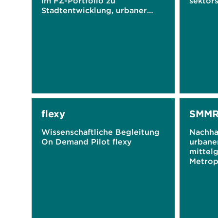
im FZ-Portfolio zu
sektors
Stadtentwicklung, urbaner
Mobilität, Abfall- und
Kreislaufwirtschaft
flexy
SMMR 
Wissenschaftliche Begleitung
Nachha
On Demand Pilot flexy
urbanen
mittel
Metrop