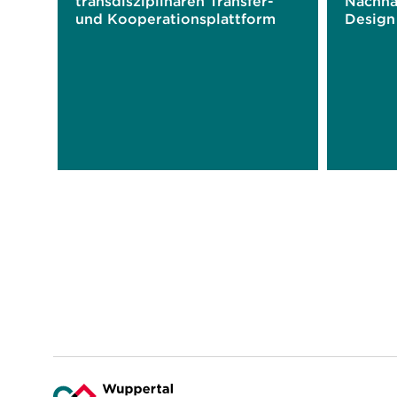
transdisziplinären Transfer-
Nachha
und Kooperationsplattform
Design