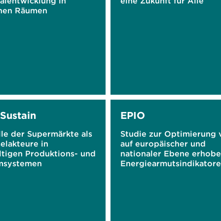
alentwicklung in
eine Zukunft für Alle
chen Räumen
Sustain
EPIO
le der Supermärkte als
Studie zur Optimierung 
elakteure in
auf europäischer und
ltigen Produktions- und
nationaler Ebene erhob
msystemen
Energiearmutsindikator