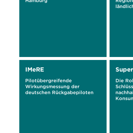
Hamburg
Region
ländli
IMeRE
Super
Pilotübergreifende
Die Rol
Wirkungsmessung der
Schlüss
deutschen Rückgabepiloten
nachha
Konsu