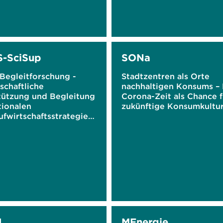
-SciSup
SONa
egleitforschung -
Stadtzentren als Orte
schaftliche
nachhaltigen Konsums – 
tützung und Begleitung
Corona-Zeit als Chance f
tionalen
zukünftige Konsumkultu
ufwirtschaftsstrategie
I
MEnergie