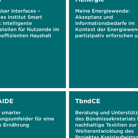
ser Interfaces –
Meine Energiewende:
les Institut Smart
Akzeptanz und
 Intelligente
Informationsbedarfe im
stellen für Nutzende im
Kontext der Energiewe
effizienten Haushalt
partizipativ erforschen 
wirkungsvolle
Informationsmedien gest
AIDE
TbndCE
 smarter
Beratung und Unterstüt
ngsumfelder für eine
des Bündnissekretariats 
e Ernährung
nachhaltige Textilien zur
Weiterentwicklung des
Projektes Kreislaufwirts