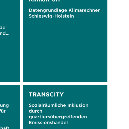
Datengrundlage Klimarechner
Schleswig-Holstein
nde
und
alten
TRANSCITY
zung
Sozialräumliche Inklusion
für
durch
quartiersübergreifenden
Emissionshandel
chaft