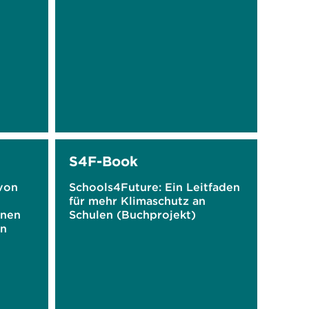
S4F-Book
von
Schools4Future: Ein Leitfaden
für mehr Klimaschutz an
enen
Schulen (Buchprojekt)
en