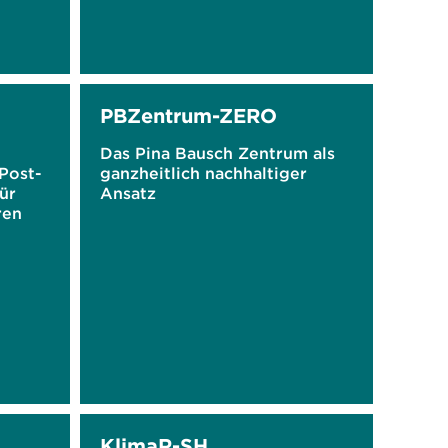
PBZentrum-ZERO
Das Pina Bausch Zentrum als
Post-
ganzheitlich nachhaltiger
ür
Ansatz
ren
KlimaR-SH