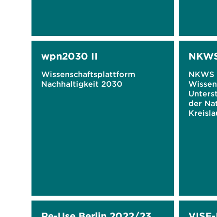
wpn2030 II
NKWS
Wissenschaftsplattform
NKWS B
Nachhaltigkeit 2030
Wissen
Unters
der Na
Kreisla
NKWS
Re-Use Berlin 2022/23
VISE-