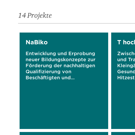
14 Projekte
NaBiko
T hoc
Entwicklung und Erprobung
Zwische
neuer Bildungskonzepte zur
und Tr
Förderung der nachhaltigen
Kleingä
Qualifizierung von
Gesund
Beschäftigten und
Hitzest
Auszubildenden im nördlichen
Ruhrgebiet