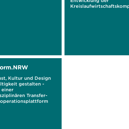
Entwicklung der
Kreislaufwirtschaftskom
z in produzierenden
Unternehmen
sform.NRW
st, Kultur und Design
tigkeit gestalten -
 einer
sziplinären Transfer-
operationsplattform