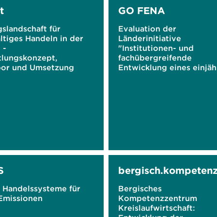
t
GO FENA
slandschaft für
Evaluation der
ltiges Handeln in der
Länderinitiative
 -
"Institutionen- und
tlungskonzept,
fachübergreifende
bor und Umsetzung
Entwicklung eines einjäh
Projektkurses für die
gymnasiale Oberstufe
'Forschen und Engagiere
Nachhaltigkeit'"
S
bergisch.kompeten
e Handelssysteme für
Bergisches
 Emissionen
Kompetenzzentrum
Kreislaufwirtschaft: