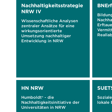
Nachhaltigkeitsstrategie
BNErf
NRW IV
Bildung
Nachha
Wissenschaftliche Analysen
Erftaue
zentraler Ansätze für eine
Vermit
wirkungsorientierte
Realla
Umsetzung nachhaltiger
Entwicklung in NRW
HN NRW
SUET
Humboldtⁿ - die
Sozial
Nachhaltigkeitsinitiative der
lokale
Universitäten in NRW