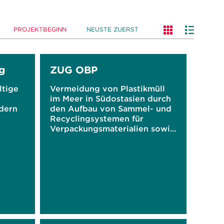
PROJEKTBEGINN
NEUSTE ZUERST
g
ZUG OBP
ltige
Vermeidung von Plastikmüll
im Meer in Südostasien durch
ndern
den Aufbau von Sammel- und
Recyclingsystemen für
Verpackungsmaterialien sowie
durch Sensibilisierung mittels
digitaler Gamification