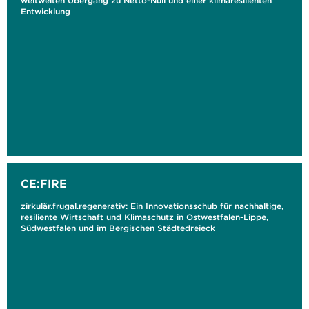
weltweiten Übergang zu Netto-Null und einer klimaresilienten
Entwicklung
CE:FIRE
zirkulär.frugal.regenerativ: Ein Innovationsschub für nachhaltige,
resiliente Wirtschaft und Klimaschutz in Ostwestfalen-Lippe,
Südwestfalen und im Bergischen Städtedreieck