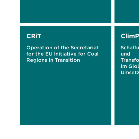
CRiT
Clim
Operation of the Secretariat
Schaff
for the EU Initiative for Coal
und
Regions in Transition
Transf
im Glo
Umsetz
Klimasc
Deutsc