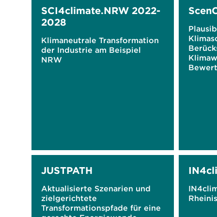
SCI4climate.NRW 2022-
ScenC
2028
Plausib
Klimas
Klimaneutrale Transformation
Berück
der Industrie am Beispiel
Klimaw
NRW
Bewert
Szenar
Ableit
Forsch
JUSTPATH
IN4cl
Aktualisierte Szenarien und
IN4cli
zielgerichtete
Rheini
Transformationspfade für eine