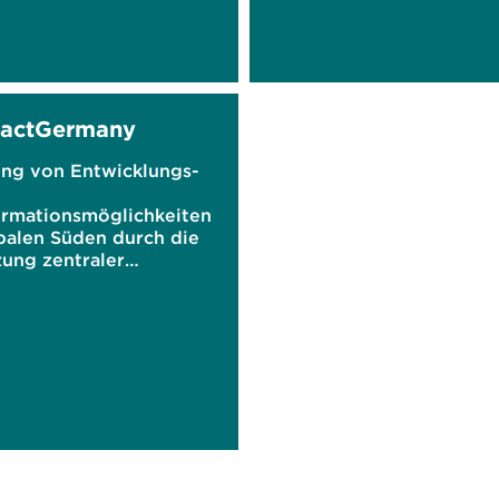
PactGermany
ung von Entwicklungs-
ormationsmöglichkeiten
balen Süden durch die
ung zentraler
hutzstrategien in
hland