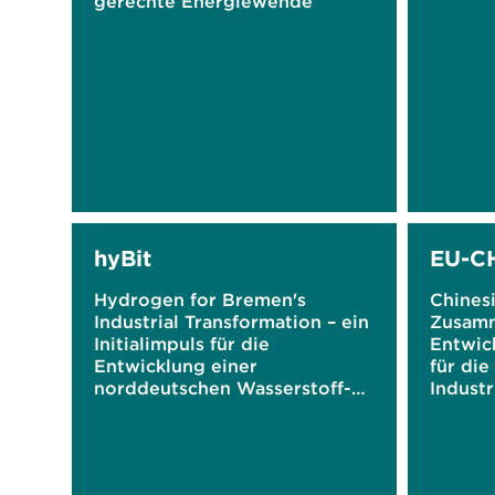
gerechte Energiewende
hyBit
EU-C
Hydrogen for Bremen's
Chines
Industrial Transformation – ein
Zusamm
Initialimpuls für die
Entwic
Entwicklung einer
für die
norddeutschen Wasserstoff-
Indust
Ökonomie
zu eine