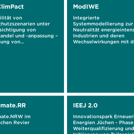
limPact
ModIWE
ilität von
Integrierte
chutzszenarien unter
Systemmodellierung zur
sichtigung von
Neutralität energieinten
andel und -anpassung –
Industrien und deren
ung von
Wechselwirkungen mit 
iostudien und
Energiesystem und der
ung einer
Gesamtwirtschaft
ungsagenda
imate.RR
IEEJ 2.0
mate.NRW im
Innovationspark Erneuer
schen Revier
Energien Jüchen - Phase 
Weiterqualifizierung un