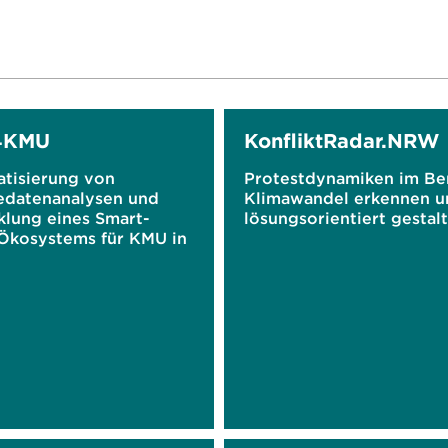
4KMU
KonfliktRadar.NRW
tisierung von
Protestdynamiken im Be
edatenanalysen und
Klimawandel erkennen u
klung eines Smart-
lösungsorientiert gestal
Ökosystems für KMU in