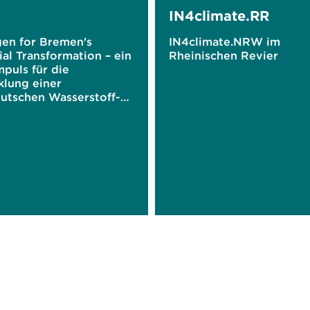
IN4climate.RR
en for Bremen's
IN4climate.NRW im
ial Transformation – ein
Rheinischen Revier
impuls für die
klung einer
utschen Wasserstoff-
mie