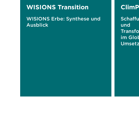
WISIONS Transition
Clim
WISIONS Erbe: Synthese und
Schaff
Ausblick
und
Transf
im Glo
Umsetz
Klimasc
Deutsc