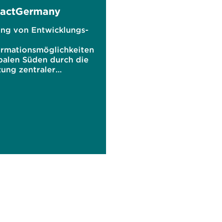
PactGermany
ung von Entwicklungs-
ormationsmöglichkeiten
balen Süden durch die
ung zentraler
hutzstrategien in
hland