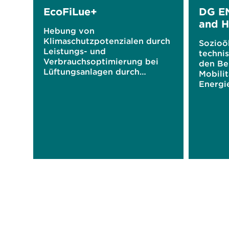
EcoFiLue+
DG E
and H
Hebung von
Klimaschutzpotenzialen durch
Sozioö
Leistungs- und
techni
Verbrauchsoptimierung bei
den Be
Lüftungsanlagen durch
Mobilit
elektrostatisch verstärkte
Energi
Filtration
Rahmen