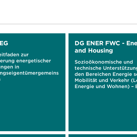
WEG
DG ENER FWC - Ene
and Housing
eitfaden zur
ierung energetischer
Sozioökonomische und
ungen in
technische Unterstützun
ngseigentümergemeins
den Bereichen Energie 
n
Mobilität und Verkehr (Lo
Energie und Wohnen) – 
Rahmenvertrag