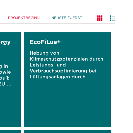
PROJEKTBEGINN
NEUSTE ZUERST
rgy
EcoFiLue+
Hebung von
Klimaschutzpotenzialen durch
Leistungs- und
g in
Verbrauchsoptimierung bei
sowie
Lüftungsanlagen durch
s 1:
elektrostatisch verstärkte
EU-
Filtration