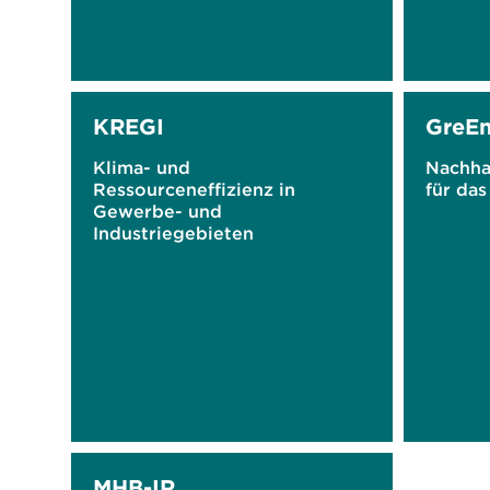
KREGI
GreEn
Klima- und
Nachha
Ressourceneffizienz in
für da
Gewerbe- und
Industriegebieten
MHB-IR