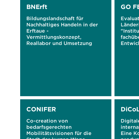
BNErft
GO F
Bildungslandschaft für
Evalua
Nachhaltiges Handeln in der
Länderi
Erftaue -
"Instit
Vermittlungskonzept,
fachüb
Reallabor und Umsetzung
Entwick
Projekt
gymnas
'Forsc
Nachhal
CONIFER
DiCo
Co-creation von
Digital
bedarfsgerechten
intern
Mobilitätsvisionen für die
Eine K