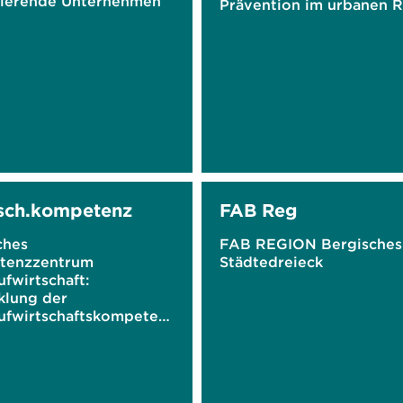
ierende Unternehmen
Prävention im urbanen 
sch.kompetenz
FAB Reg
ches
FAB REGION Bergisches
tenzzentrum
Städtedreieck
ufwirtschaft:
klung der
aufwirtschaftskompeten
roduzierenden
nehmen