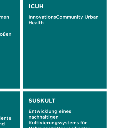
ICUH
hmen
InnovationsCommunity Urban
Health
roßen
SUSKULT
Entwicklung eines
nachhaltigen
iente
Kultivierungssystems für
nd