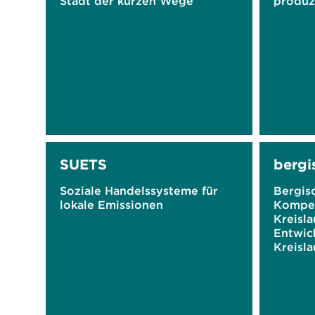
Stadt der kurzen Wege
produz
SUETS
bergi
Soziale Handelssysteme für
Bergis
lokale Emissionen
Kompe
Kreisla
Entwic
Kreisl
z in p
Unter