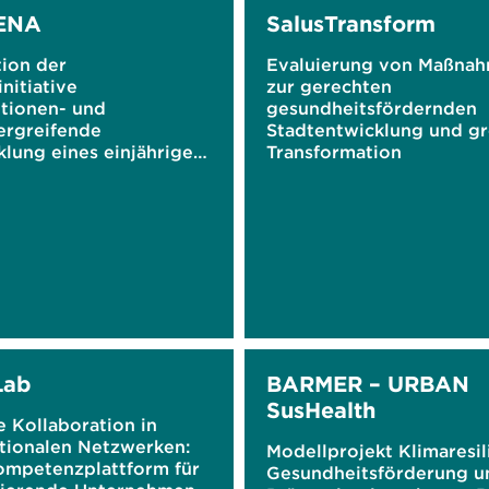
ENA
SalusTransform
tion der
Evaluierung von Maßna
nitiative
zur gerechten
utionen- und
gesundheitsfördernden
ergreifende
Stadtentwicklung und g
lung eines einjährigen
Transformation
kurses für die
iale Oberstufe
hen und Engagieren für
tigkeit'"
Lab
BARMER – URBAN
SusHealth
e Kollaboration in
ationalen Netzwerken:
Modellprojekt Klimaresil
ompetenzplattform für
Gesundheitsförderung u