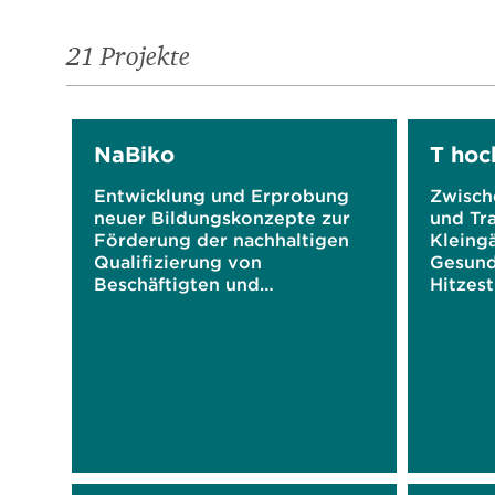
21 Projekte
NaBiko
T hoc
Entwicklung und Erprobung
Zwische
neuer Bildungskonzepte zur
und Tr
Förderung der nachhaltigen
Kleingä
Qualifizierung von
Gesund
Beschäftigten und
Hitzest
Auszubildenden im nördlichen
Ruhrgebiet