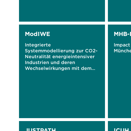
ModIWE
MHB-
Integrierte
Impact 
Systemmodellierung zur CO2-
Münche
Neutralität energieintensiver
Industrien und deren
Wechselwirkungen mit dem
Energiesystem und der
Gesamtwirtschaft
JUSTPATH
ICUH