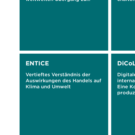
Netto-Null und einer
klimaresilienten Entwicklung
ENTICE
DiCo
Vertieftes Verständnis der
Digital
Auswirkungen des Handels auf
intern
Klima und Umwelt
Eine K
produz