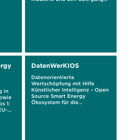
zu einer grünen Wirtschaft
rgy
DatenWerKIOS
Datenorientierte
Wertschöpfung mit Hilfe
Künstlicher Intelligenz – Open
g in
Source Smart Energy
sowie
Ökosystem für die
s 1:
Energiewende
EU-