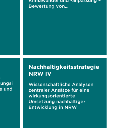
Klimawandel und -anpassung –
Bewertung von
Szenariostudien und
Ableitung einer
Forschungsagenda
Nachhaltigkeitsstrategie
NRW IV
m
zungsi
Wissenschaftliche Analysen
ge und
zentraler Ansätze für eine
wirkungsorientierte
Umsetzung nachhaltiger
Entwicklung in NRW