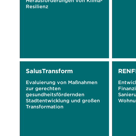
Herausforderungen von Klima-
Resilienz
SalusTransform
RENF
Evaluierung von Maßnahmen
Entwic
zur gerechten
Finanz
gesundheitsfördernden
Sanier
Stadtentwicklung und großen
Wohnu
Transformation