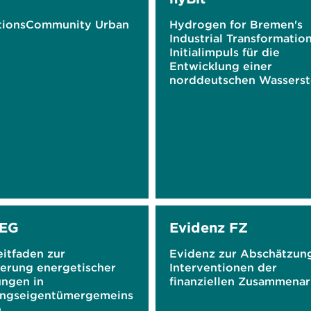
tionsCommunity Urban
Hydrogen for Bremen's
Industrial Transformation
Initialimpuls für die
Entwicklung einer
norddeutschen Wasserst
Ökonomie
WEG
Evidenz FZ
eitfaden zur
Evidenz zur Abschätzun
ierung energetischer
Interventionen der
ungen in
finanziellen Zusammenar
ngseigentümergemeins
n