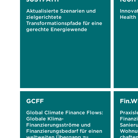
Aktualisierte Szenarien und
Innova
zielgerichtete
Health
Transformationspfade für eine
gerechte Energiewende
GCFF
Fin.
Global Climate Finance Flows:
Praxisl
Globale Klima-
Finanz
Finanzierungsströme und
Sanier
Finanzierungsbedarf für einen
Wohnu
weltweiten Übergang zu
chafte