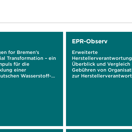
EPR-Observ
en for Bremen's
Erweiterte
ial Transformation – ein
Herstellerverantwortung
impuls für die
Überblick und Vergleich
klung einer
Gebühren von Organisat
utschen Wasserstoff-
zur Herstellerverantwor
mie
für verschiedene
Verpackungslösungen in
EU