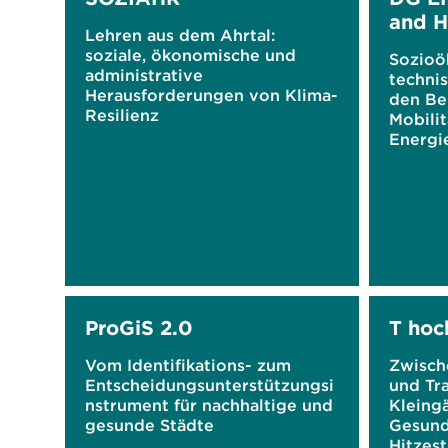
and H
Lehren aus dem Ahrtal:
soziale, ökonomische und
Sozioö
administrative
techni
Herausforderungen von Klima-
den Be
Resilienz
Mobilit
Energi
Rahmen
ProGiS 2.0
T hoc
Vom Identifikations- zum
Zwische
Entscheidungsunterstützungsi
und Tr
nstrument für nachhaltige und
Kleingä
gesunde Städte
Gesund
Hitzest