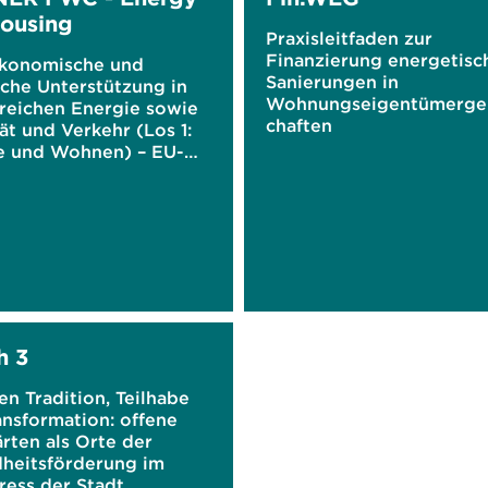
ousing
Praxisleitfaden zur
Finanzierung energetisc
konomische und
Sanierungen in
sche Unterstützung in
Wohnungseigentümerge
reichen Energie sowie
chaften
ät und Verkehr (Los 1:
e und Wohnen) – EU-
vertrag
h 3
n Tradition, Teilhabe
ansformation: offene
rten als Orte der
heitsförderung im
ress der Stadt