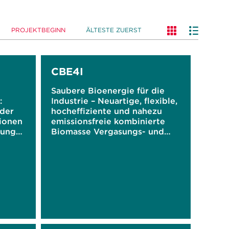
PROJEKTBEGINN
ÄLTESTE ZUERST
CBE4I
Saubere Bioenergie für die
:
Industrie – Neuartige, flexible,
 der
hocheffiziente und nahezu
ionen
emissionsfreie kombinierte
tung
Biomasse Vergasungs- und
Verbrennungstechnologie für
 der
industrielle Anwendungen