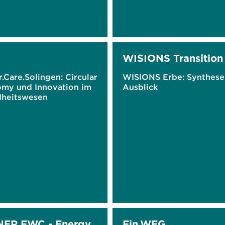
WISIONS Transition
r.Care.Solingen: Circular
WISIONS Erbe: Synthese
my und Innovation im
Ausblick
heitswesen
NER FWC - Energy
Fin.WEG