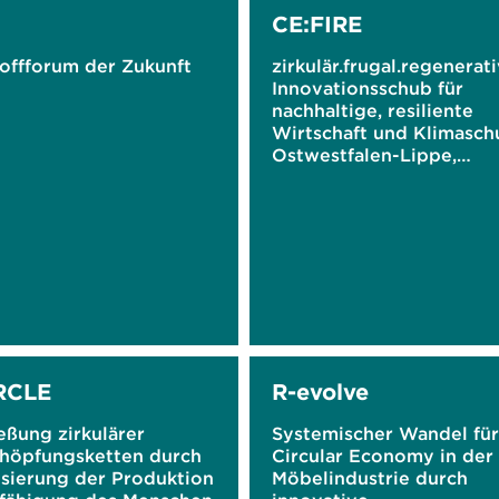
CE:FIRE
offforum der Zukunft
zirkulär.frugal.regenerati
Innovationsschub für
nachhaltige, resiliente
Wirtschaft und Klimaschu
Ostwestfalen-Lippe,
Südwestfalen und im
Bergischen Städtedreiec
RCLE
R-evolve
eßung zirkulärer
Systemischer Wandel für
höpfungsketten durch
Circular Economy in der
isierung der Produktion
Möbelindustrie durch