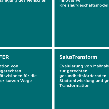
fähigung des Menschen
innovative
Kreislaufgeschäftsmodell
Material- und
Designstrategien und d
Digitalen Produktpass
FER
SalusTransform
ation von
Evaluierung von Maßna
sgerechten
zur gerechten
ätsvisionen für die
gesundheitsfördernden
der kurzen Wege
Stadtentwicklung und g
Transformation