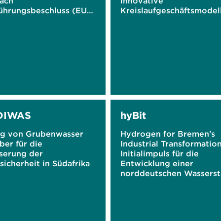
ach
innovative
ührungsbeschluss (EU)
Kreislaufgeschäftsmodell
9
Material- und
Designstrategien und d
Digitalen Produktpass
DIWAS
hyBit
g von Grubenwasser
Hydrogen for Bremen's
iber für die
Industrial Transformation
serung der
Initialimpuls für die
icherheit in Südafrika
Entwicklung einer
norddeutschen Wasserst
Ökonomie