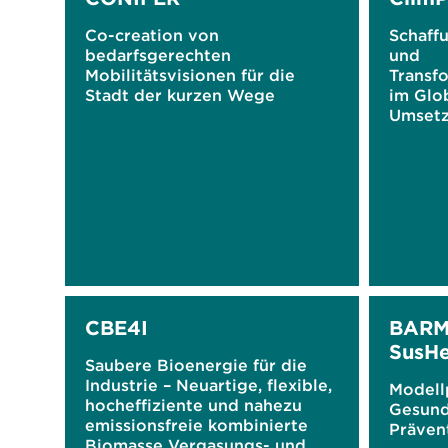
Co-creation von
Schaff
bedarfsgerechten
und
Mobilitätsvisionen für die
Transf
Stadt der kurzen Wege
im Glo
Umsetz
Klimasc
Deutsc
CBE4I
BARM
SusHe
Saubere Bioenergie für die
Industrie – Neuartige, flexible,
Modellp
hocheffiziente und nahezu
Gesund
emissionsfreie kombinierte
Präven
Biomasse Vergasungs- und