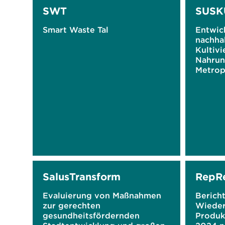
SWT
SUSK
Smart Waste Tal
Entwic
nachha
Kultivi
Nahrung
Metrop
SalusTransform
RepR
Evaluierung von Maßnahmen
Bericht
zur gerechten
Wiede
gesundheitsfördernden
Produkt