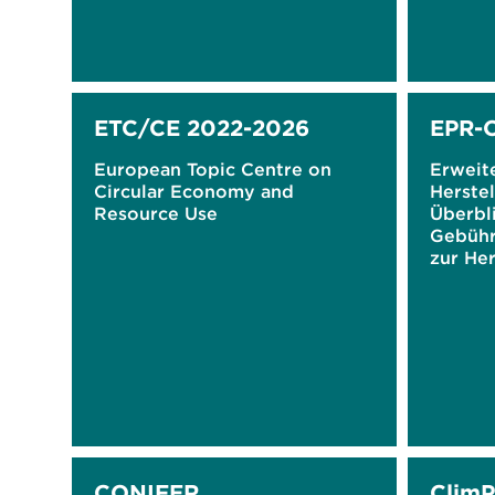
ETC/CE 2022-2026
EPR-
European Topic Centre on
Erweit
Circular Economy and
Herste
Resource Use
Überbl
Gebühr
zur He
für ve
Verpac
EU
CONIFER
Clim