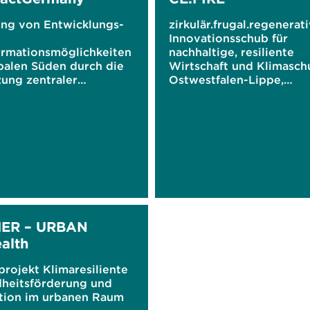
ung von Entwicklungs-
zirkulär.frugal.regenerati
Innovationsschub für
ormationsmöglichkeiten
nachhaltige, resiliente
balen Süden durch die
Wirtschaft und Klimaschu
ung zentraler
Ostwestfalen-Lippe,
hutzstrategien in
Südwestfalen und im
hland
Bergischen Städtedreiec
ER – URBAN
alth
rojekt Klimaresiliente
heitsförderung und
tion im urbanen Raum