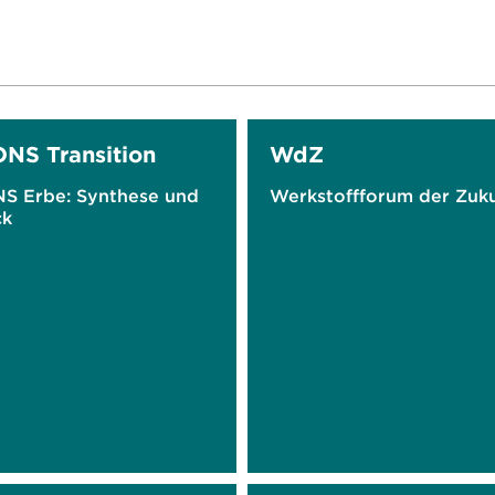
NS Transition
WdZ
S Erbe: Synthese und
Werkstoffforum der Zuk
ck