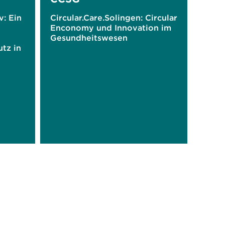
v: Ein
Circular.Care.Solingen: Circular
Enconomy und Innovation im
Gesundheitswesen
tz in
k