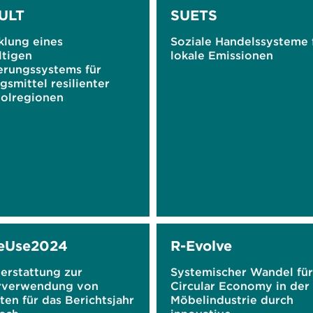
ULT
SUETS
klung eines
Soziale Handelssysteme 
ltigen
lokale Emissionen
erungssystems für
smittel resilienter
olregionen
eUse2024
R-Evolve
erstattung zur
Systemischer Wandel für
rverwendung von
Circular Economy in der
en für das Berichtsjahr
Möbelindustrie durch