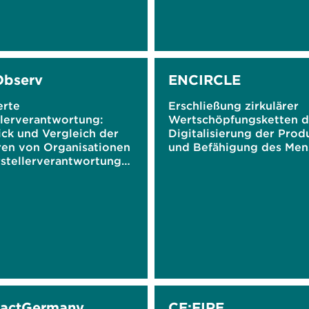
Observ
ENCIRCLE
erte
Erschließung zirkulärer
llerverantwortung:
Wertschöpfungsketten d
ick und Vergleich der
Digitalisierung der Prod
en von Organisationen
und Befähigung des Men
rstellerverantwortung
rschiedene
kungslösungen in der
PactGermany
CE:FIRE