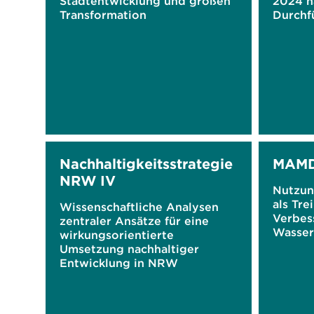
Stadtentwicklung und großen
2024 n
Transformation
Durchf
2021/1
Nachhaltigkeitsstrategie
MAM
NRW IV
Nutzun
als Tre
Wissenschaftliche Analysen
Verbes
zentraler Ansätze für eine
Wassers
wirkungsorientierte
Umsetzung nachhaltiger
Entwicklung in NRW