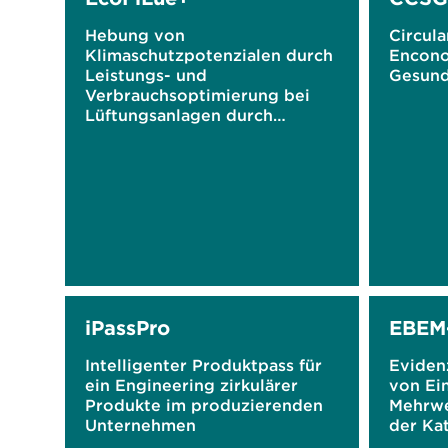
Hebung von
Circula
Klimaschutzpotenzialen durch
Encono
Leistungs- und
Gesund
Verbrauchsoptimierung bei
Lüftungsanlagen durch
elektrostatisch verstärkte
Filtration
iPassPro
EBEM
Intelligenter Produktpass für
Eviden
ein Engineering zirkulärer
von Ei
Produkte im produzierenden
Mehrwe
Unternehmen
der Kat