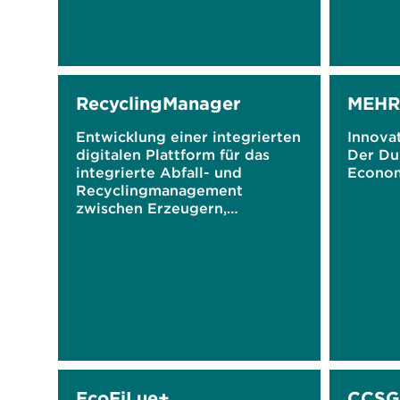
RecyclingManager
MEHR
Entwicklung einer integrierten
Innova
digitalen Plattform für das
Der Du
integrierte Abfall- und
Econom
Recyclingmanagement
zwischen Erzeugern,
Entsorgern und Behörden
EcoFiLue+
CCSG