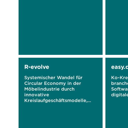
R-evolve
easy.
Systemischer Wandel für
Ko-Kre
Circular Economy in der
branch
Möbelindustrie durch
Softwa
innovative
digita
Kreislaufgeschäftsmodelle,
Material- und
Designstrategien und den
Digitalen Produktpass