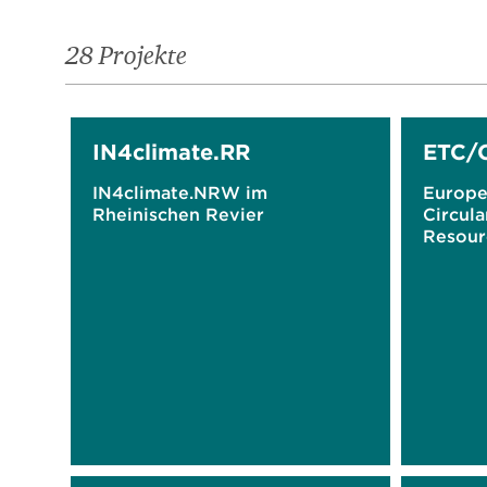
28 Projekte
IN4climate.RR
ETC/
IN4climate.NRW im
Europe
Rheinischen Revier
Circul
Resour