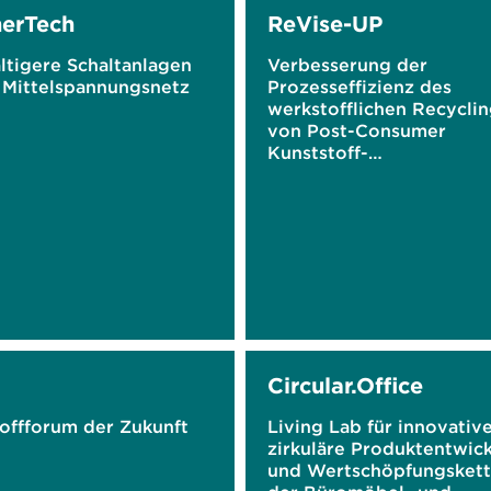
erTech
ReVise-UP
ltigere Schaltanlagen
Verbesserung der
s Mittelspannungsnetz
Prozesseffizienz des
werkstofflichen Recyclin
von Post-Consumer
Kunststoff-
Verpackungsabfällen du
intelligentes
Stoffstrommanagement 
Umsetzungsphase
Circular.Office
offforum der Zukunft
Living Lab für innovative
zirkuläre Produktentwic
und Wertschöpfungsket