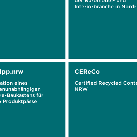
der Büromöbel- und
Interiorbranche in Nordr
Westfalen
dpp.nrw
CEReCo
ation eines
Certified Recycled Cont
enunabhängigen
NRW
re-Baukastens für
le Produktpässe