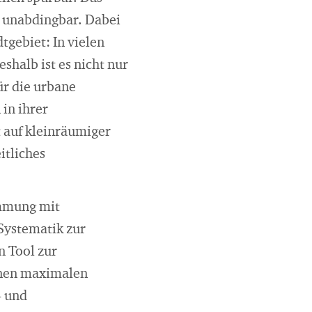
z unabdingbar. Dabei
tgebiet: In vielen
halb ist es nicht nur
ür die urbane
in ihrer
t auf kleinräumiger
itliches
immung mit
Systematik zur
n Tool zur
inen maximalen
- und