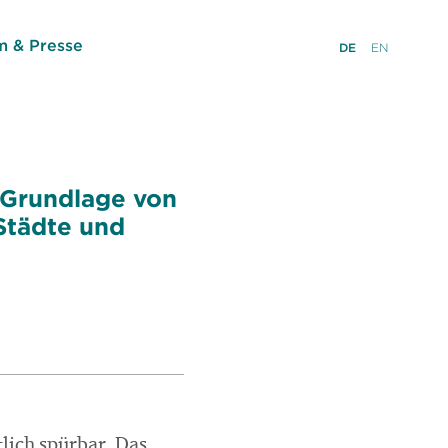
 & Presse
DE
EN
s Grundlage von
 Städte und
lich spürbar. Das