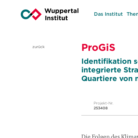
Das Institut
The
ProGiS
zurück
Identifikation
integrierte St
Quartiere von
Projekt-Nr.
253408
Die Folgen des Klimaw