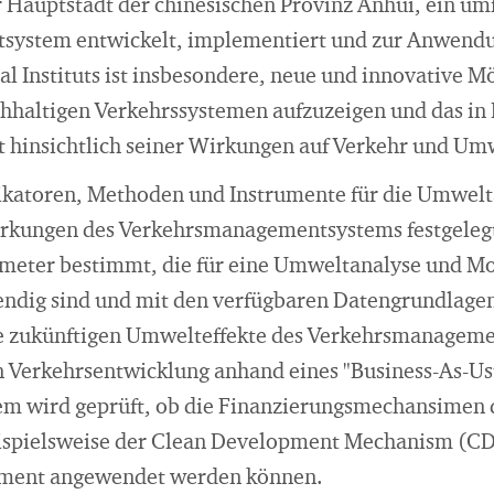
 Hauptstadt der chinesischen Provinz Anhui, ein um
ystem entwickelt, implementiert und zur Anwendu
l Instituts ist insbesondere, neue und innovative M
hhaltigen Verkehrssystemen aufzuzeigen und das in
insichtlich seiner Wirkungen auf Verkehr und Umw
ikatoren, Methoden und Instrumente für die Umwelt
kungen des Verkehrsmanagementsystems festgelegt
ameter bestimmt, die für eine Umweltanalyse und M
ndig sind und mit den verfügbaren Datengrundlagen
e zukünftigen Umwelteffekte des Verkehrsmanageme
n Verkehrsentwicklung anhand eines "Business-As-U
m wird geprüft, ob die Finanzierungsmechansimen d
ispielsweise der Clean Development Mechanism (C
ment angewendet werden können.