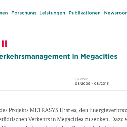
men
Forschung
Leistungen
Publikationen
Newsroom
II
Verkehrsmanagement in Megacities
Laufzeit
03/2009 - 08/2013
des Projekts METRASYS II ist es, den Energieverbra
ädtischen Verkehrs in Megacities zu senken. Dazu wi