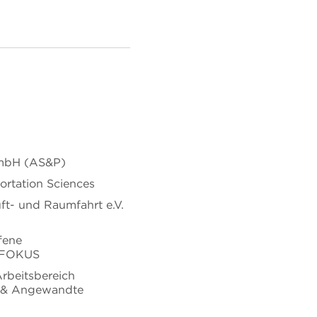
GmbH (AS&P)
rtation Sciences
ft- und Raumfahrt e.V.
fene
 FOKUS
 Arbeitsbereich
e & Angewandte