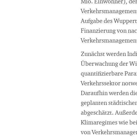
Mio. Einwohner), der
Verkehrsmanagements
Aufgabe des Wupperta
Finanzierung von nac
Verkehrsmanagement h
Zunächst werden Ind
Überwachung der Wir
quantifizierbare Par
Verkehrssektor notwe
Daraufhin werden di
geplanten städtische
abgeschätzt. Außerde
Klimaregimes wie be
von Verkehrsmanage