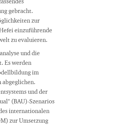
fassendes
ng gebracht.
öglichkeiten zur
 Hefei einzuführende
elt zu evaluieren.
analyse und die
. Es werden
odellbildung im
 abgeglichen.
ntsystems und der
sual" (BAU)-Szenarios
es internationalen
DM) zur Umsetzung