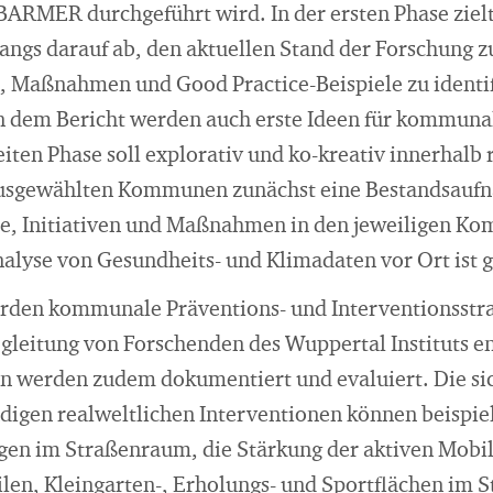
BARMER durchgeführt wird. In der ersten Phase zielt
angs darauf ab, den aktuellen Stand der Forschung z
 Maßnahmen und Good Practice-Beispiele zu identif
In dem Bericht werden auch erste Ideen für kommuna
eiten Phase soll explorativ und ko-kreativ innerhalb 
ausgewählten Kommunen zunächst eine Bestandsaufn
e, Initiativen und Maßnahmen in den jeweiligen K
alyse von Gesundheits- und Klimadaten vor Ort ist g
rden kommunale Präventions- und Interventionsstra
egleitung von Forschenden des Wuppertal Instituts e
 werden zudem dokumentiert und evaluiert. Die sic
igen realweltlichen Interventionen können beispiel
gen im Straßenraum, die Stärkung der aktiven Mobil
len, Kleingarten-, Erholungs- und Sportflächen im 