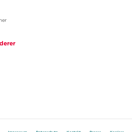
her
derer