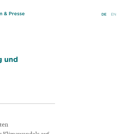
 & Presse
DE
EN
g und
ßten