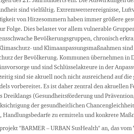
gen des 21. Jahrhunderts ein. Die Auswirkungen de
ndheit sind vielfältig. Extremwetterereignisse, Lu
igkeit von Hitzesommern haben immer größere ges
ur Folge. Dies belastet vor allem vulnerable Gruppe
nsschwache Bevölkerungsgruppen, chronisch erkran
 Klimaschutz- und Klimaanpassungsmaßnahmen sind
schutz der Bevölkerung. Kommunen übernehmen in D
insvorsorge und sind Schlüsselakteure in der Anpas
itig sind sie aktuell noch nicht ausreichend auf die
ls vorbereitet. Es ist daher zentral den aktuellen 
s Dreiklangs (Gesundheitsförderung und Prävention
ksichtigung der gesundheitlichen Chancengleichhe
 Handlungsbedarfe zu ermitteln und konkrete Maß
lprojekt "BARMER – URBAN SusHealth" an, das vom W