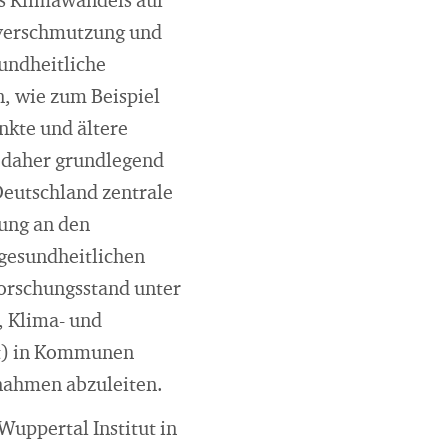
s Klimawandels auf
ftverschmutzung und
undheitliche
n, wie zum Beispiel
kte und ältere
 daher grundlegend
eutschland zentrale
sung an den
 gesundheitlichen
Forschungsstand unter
, Klima- und
it) in Kommunen
nahmen abzuleiten.
uppertal Institut in