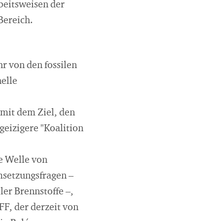
eitsweisen der
Bereich.
r von den fossilen
elle
 mit dem Ziel, den
eizigere "Koalition
e Welle von
msetzungsfragen –
ler Brennstoffe –,
F, der derzeit von