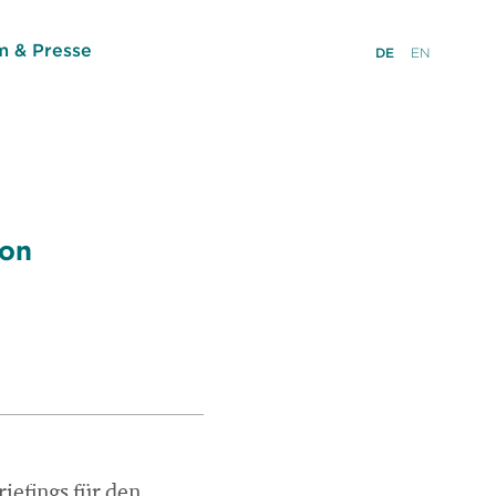
 & Presse
DE
EN
 on
iefings für den