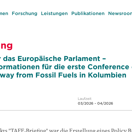
men
Forschung
Leistungen
Publikationen
Newsroom
ing
r das Europäische Parlament –
ormationen für die erste Conference
Away from Fossil Fuels in Kolumbien
Laufzeit
03/2026 - 04/2026
ts "TAFF-Briefing" war die Erstellung eines Policy Br