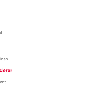
l
einen
derer
ent