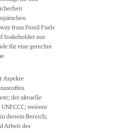
icherheit
ropäischen
way from Fossil Fuels
nd Stakeholder aus
ade für eine gerechte
he
er Aspekte
ennstoffen
xt; der aktuelle
er UNFCCC; weitere
in diesem Bereich;
d Arbeit des