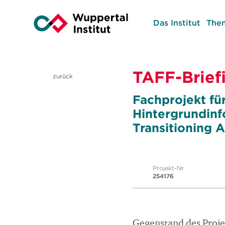
Das Institut
The
TAFF-Brief
zurück
Fachprojekt fü
Hintergrundinf
Transitioning 
Projekt-Nr.
254176
Gegenstand des Projek