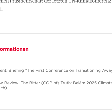
schen Präsidentschaft der letzten UN-Klimakonferenz
d.
formationen
nt: Briefing "The First Conference on Transitioning Away
w Review: The Bitter (COP of) Truth: Belém 2025 Climat
sch)