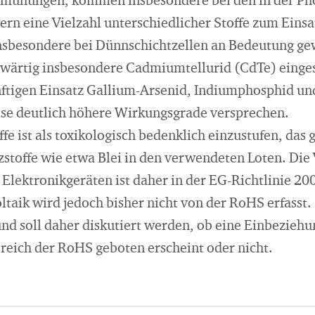
Bemühungen, kommen insbesondere bei den in der Ph
ern eine Vielzahl unterschiedlicher Stoffe zum Einsa
nsbesondere bei Dünnschichtzellen an Bedeutung g
nwärtig insbesondere Cadmiumtellurid (CdTe) einge
ftigen Einsatz Gallium-Arsenid, Indiumphosphid und
eise deutlich höhere Wirkungsgrade versprechen.
fe ist als toxikologisch bedenklich einzustufen, das gi
tzstoffe wie etwa Blei in den verwendeten Loten. Di
nd Elektronikgeräten ist daher in der EG-Richtlinie
ltaik wird jedoch bisher nicht von der RoHS erfasst.
nd soll daher diskutiert werden, ob eine Einbeziehu
reich der RoHS geboten erscheint oder nicht.