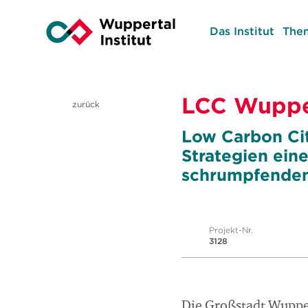
Das Institut
The
LCC Wuppe
zurück
Low Carbon Ci
Strategien ein
schrumpfenden
Projekt-Nr.
3128
Die Großstadt Wupper