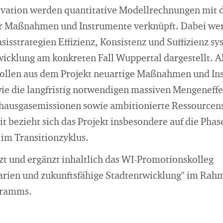
vation werden quantitative Modellrechnungen mit d
er Maßnahmen und Instrumente verknüpft. Dabei we
isstrategien Effizienz, Konsistenz und Suffizienz sy
wicklung am konkreten Fall Wuppertal dargestellt. Al
sollen aus dem Projekt neuartige Maßnahmen und In
wie die langfristig notwendigen massiven Mengeneffe
bhausgasemissionen sowie ambitionierte Ressourcens
 bezieht sich das Projekt insbesondere auf die Phas
 im Transitionzyklus.
zt und ergänzt inhaltlich das WI-Promotionskolleg
arien und zukunftsfähige Stadtentwicklung" im Rah
gramms.