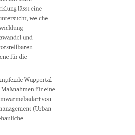
klung lässt eine
untersucht, welche
twicklung
imawandel und
orstellbaren
ne für die
hrumpfende Wuppertal
d Maßnahmen für eine
Raumwärmebedarf von
mmanagement (Urban
ebauliche