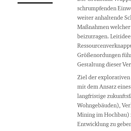
schrumpfenden Einwoh
weiter anhaltende Sc
Maßnahmen welcher Ak
beizutragen. Leitide
Ressourcenverknappun
Größenordungen führe
Gestaltung dieser Ve
Ziel der explorative
mit dem Ansatz eines
langfristige zukunf
Wohngebäuden), Verk
Mining im Hochbau) z
Entwicklung zu gebe