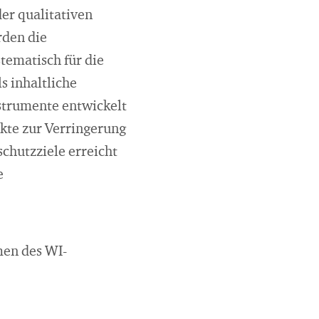
er qualitativen
rden die
stematisch für die
s inhaltliche
strumente entwickelt
kte zur Verringerung
chutzziele erreicht
e
men des WI-