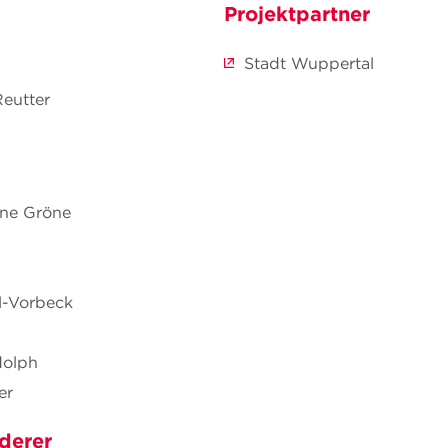
Projektpartner
Stadt Wuppertal
Reutter
tine Gröne
ll-Vorbeck
dolph
er
derer