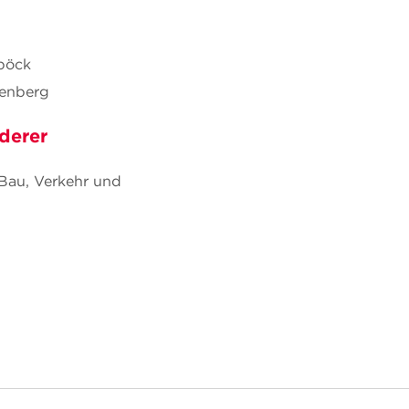
aböck
renberg
derer
 Bau, Verkehr und