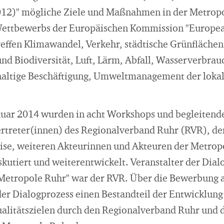
12)" mögliche Ziele und Maßnahmen in der Metropo
ettbewerbs der Europäischen Kommission "Europea
reffen Klimawandel, Verkehr, städtische Grünflächen
nd Biodiversität, Luft, Lärm, Abfall, Wasserverbrau
haltige Beschäftigung, Umweltmanagement der loka
anuar 2014 wurden in acht Workshops und begleiten
ertreter(innen) des Regionalverband Ruhr (RVR), d
eise, weiteren Akteurinnen und Akteuren der Metro
skutiert und weiterentwickelt. Veranstalter der Dial
 Metropole Ruhr" war der RVR. Über die Bewerbung 
 der Dialogprozess einen Bestandteil der Entwicklun
litätszielen durch den Regionalverband Ruhr und 