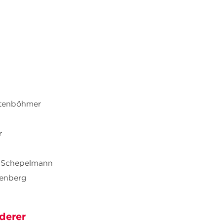
chtenböhmer
r
pp Schepelmann
renberg
derer