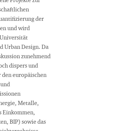
ene Projekte zur
schaftlichen
uantifizierung der
men und wird
Universität
d Urban Design. Da
Diskussion zunehmend
och dispers und
ür den europäischen
 und
issionen
ergie, Metalle,
res Einkommen,
en, BIP) sowie das