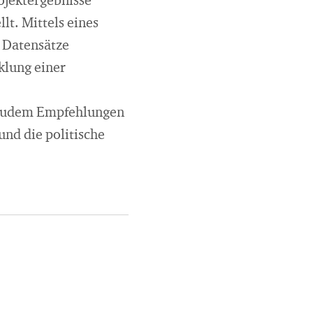
rojektergebnisse
lt. Mittels eines
 Datensätze
klung einer
n zudem Empfehlungen
und die politische