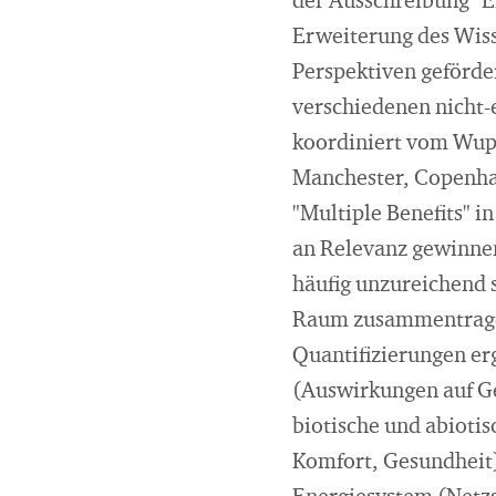
der Ausschreibung "E
Erweiterung des Wiss
Perspektiven geförder
verschiedenen nicht-
koordiniert vom Wuppe
Manchester, Copenha
"Multiple Benefits" i
an Relevanz gewinnen
häufig unzureichend s
Raum zusammentragen
Quantifizierungen er
(Auswirkungen auf Ge
biotische und abioti
Komfort, Gesundheit)