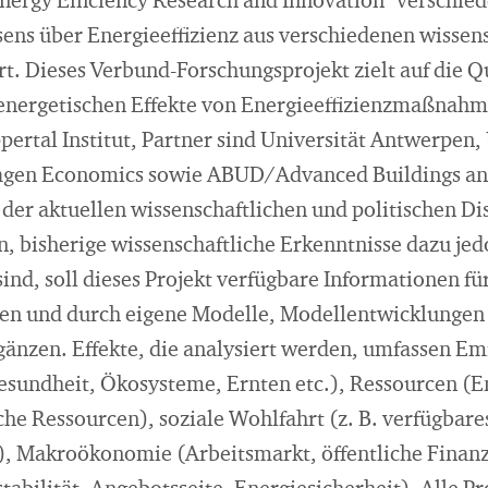
nergy Efficiency Research and Innovation" verschied
ens über Energieeffizienz aus verschiedenen wissen
t. Dieses Verbund-Forschungsprojekt zielt auf die Q
energetischen Effekte von Energieeffizienzmaßnah
rtal Institut, Partner sind Universität Antwerpen, 
gen Economics sowie ABUD/Advanced Buildings an
n der aktuellen wissenschaftlichen und politischen 
, bisherige wissenschaftliche Erkenntnisse dazu jed
ind, soll dieses Projekt verfügbare Informationen f
 und durch eigene Modelle, Modellentwicklungen
gänzen. Effekte, die analysiert werden, umfassen Em
sundheit, Ökosysteme, Ernten etc.), Ressourcen (En
sche Ressourcen), soziale Wohlfahrt (z. B. verfügba
, Makroökonomie (Arbeitsmarkt, öffentliche Finanz