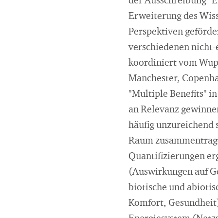
der Ausschreibung "E
Erweiterung des Wiss
Perspektiven geförder
verschiedenen nicht-
koordiniert vom Wuppe
Manchester, Copenha
"Multiple Benefits" i
an Relevanz gewinnen
häufig unzureichend s
Raum zusammentragen
Quantifizierungen er
(Auswirkungen auf Ge
biotische und abioti
Komfort, Gesundheit)