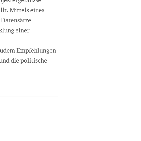
rojektergebnisse
lt. Mittels eines
 Datensätze
klung einer
n zudem Empfehlungen
und die politische