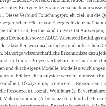
nergy Efficiency Research and Innovation" verschied
ens über Energieeffizienz aus verschiedenen wissen
t. Dieses Verbund-Forschungsprojekt zielt auf die Q
energetischen Effekte von Energieeffizienzmaßnah
rtal Institut, Partner sind Universität Antwerpen, 
gen Economics sowie ABUD/Advanced Buildings an
n der aktuellen wissenschaftlichen und politischen 
, bisherige wissenschaftliche Erkenntnisse dazu jed
ind, soll dieses Projekt verfügbare Informationen f
 und durch eigene Modelle, Modellentwicklungen
gänzen. Effekte, die analysiert werden, umfassen Em
sundheit, Ökosysteme, Ernten etc.), Ressourcen (En
sche Ressourcen), soziale Wohlfahrt (z. B. verfügba
, Makroökonomie (Arbeitsmarkt, öffentliche Finanz