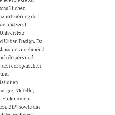
ene Projekte zur
schaftlichen
uantifizierung der
men und wird
Universität
d Urban Design. Da
Diskussion zunehmend
och dispers und
ür den europäischen
 und
issionen
ergie, Metalle,
res Einkommen,
en, BIP) sowie das