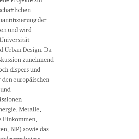
ene Projekte zur
schaftlichen
uantifizierung der
men und wird
Universität
d Urban Design. Da
Diskussion zunehmend
och dispers und
ür den europäischen
 und
issionen
ergie, Metalle,
res Einkommen,
en, BIP) sowie das