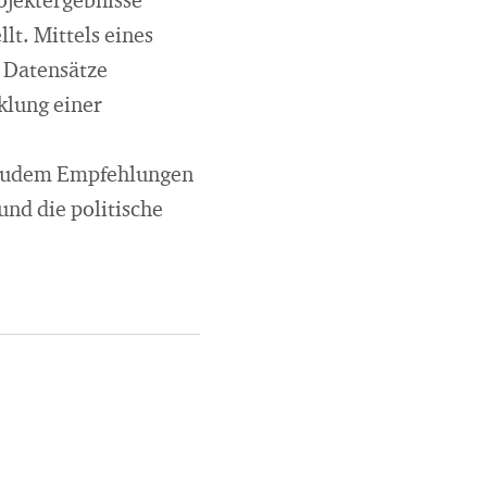
rojektergebnisse
lt. Mittels eines
 Datensätze
klung einer
n zudem Empfehlungen
und die politische