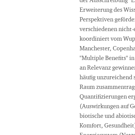
der Ausschreibung "E
Erweiterung des Wiss
Perspektiven geförder
verschiedenen nicht-
koordiniert vom Wuppe
Manchester, Copenha
"Multiple Benefits" i
an Relevanz gewinnen
häufig unzureichend s
Raum zusammentragen
Quantifizierungen er
(Auswirkungen auf Ge
biotische und abioti
Komfort, Gesundheit)