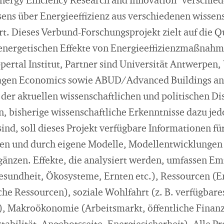
nergy Efficiency Research and Innovation" verschied
ens über Energieeffizienz aus verschiedenen wissen
t. Dieses Verbund-Forschungsprojekt zielt auf die Q
energetischen Effekte von Energieeffizienzmaßnah
rtal Institut, Partner sind Universität Antwerpen, 
gen Economics sowie ABUD/Advanced Buildings an
n der aktuellen wissenschaftlichen und politischen 
, bisherige wissenschaftliche Erkenntnisse dazu jed
ind, soll dieses Projekt verfügbare Informationen f
 und durch eigene Modelle, Modellentwicklungen
gänzen. Effekte, die analysiert werden, umfassen Em
sundheit, Ökosysteme, Ernten etc.), Ressourcen (En
sche Ressourcen), soziale Wohlfahrt (z. B. verfügba
, Makroökonomie (Arbeitsmarkt, öffentliche Finanz