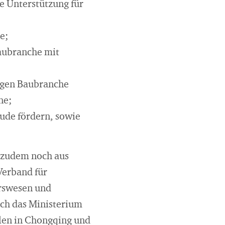
 Unterstützung für
e;
aubranche mit
igen Baubranche
ne;
ude fördern, sowie
t zudem noch aus
Verband für
urswesen und
rch das Ministerium
len in Chongqing und