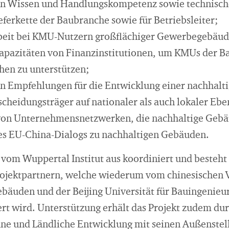
on Wissen und Handlungskompetenz sowie technische
eferkette der Baubranche sowie für Betriebsleiter;
beit bei KMU-Nutzern großflächiger Gewerbegebäud
apazitäten von Finanzinstitutionen, um KMUs der B
hen zu unterstützen;
n Empfehlungen für die Entwicklung einer nachhalt
scheidungsträger auf nationaler als auch lokaler Ebe
von Unternehmensnetzwerken, die nachhaltige Gebä
es EU-China-Dialogs zu nachhaltigen Gebäuden.
vom Wuppertal Institut aus koordiniert und besteh
rojektpartnern, welche wiederum vom chinesischen 
Gebäuden und der Beijing Universität für Bauingenie
ert wird. Unterstützung erhält das Projekt zudem du
ne und Ländliche Entwicklung mit seinen Außenstel