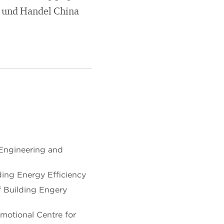
e und Handel China
l Engineering and
ding Energy Efficiency
 Building Engery
otional Centre for