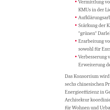
Vermittlung v
KMUs in der Li
Aufklärungsar
Stärkung der K
"grünen" Darle
Erarbeitung vo
sowohl für Ent
Verbesserung 
Erweiterung d
Das Konsortium wird 
sechs chinesischen P
Energieeffizienz in 
Architektur koordini
für Wohnen und Urba