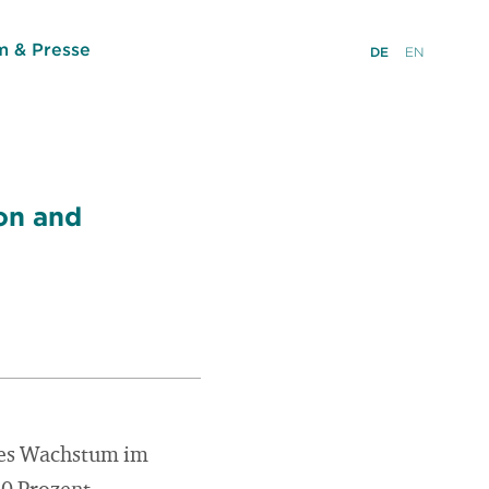
 & Presse
DE
EN
on and
ves Wachstum im