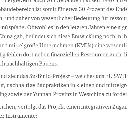
 Energieverbrauch von Gebäuden hat seit 1990 um 4
äudebereich ist somit für etwa 30 Prozent des End
h, und daher von wesentlicher Bedeutung für ressour
nftspfade. Obwohl es in den letzten Jahren eine si
hina gab, befindet sich diese Entwicklung noch in i
 und mittelgroße Unternehmen (KMUs) eine wesentli
ig fehlen dort neben finanziellen Ressourcen auch d
ich nachhaltigen Bauens.
nd zielt das SusBuild-Projekt – welches aus EU SWIT
rauf, nachhaltige Baupraktiken in kleinen und mitte
ing sowie der Yunnan-Provinz in Westchina zu förde
eichen, verfolgt das Projekt einen integrativen Zuga
er Instrumente: