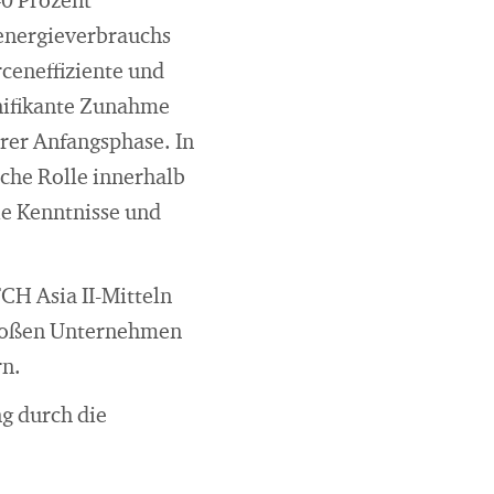
0 Prozent
energieverbrauchs
ceneffiziente und
gnifikante Zunahme
hrer Anfangsphase. In
che Rolle innerhalb
ie Kenntnisse und
CH Asia II-Mitteln
lgroßen Unternehmen
rn.
ng durch die