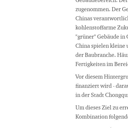
Gebäudebereich. Der
zugenommen. Der Geb
Chinas verantwortlic
kohlenstoffarme Zuku
"grüner" Gebäude in C
China spielen kleine
der Baubranche. Häuf
Fertigkeiten im Bere
Vor diesem Hintergru
finanziert wird - da
in der Stadt Chongqu
Um dieses Ziel zu err
Kombination folgend