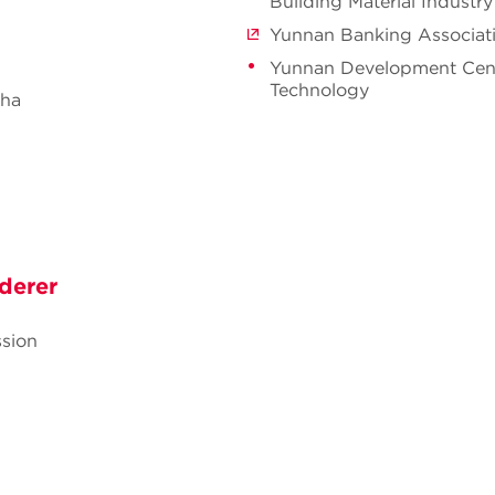
Building Material Industry
Yunnan Banking Associa
Yunnan Development Cent
Technology
tha
derer
sion