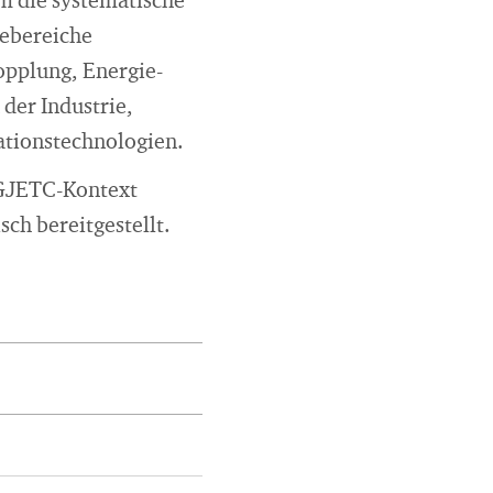
m die systematische
iebereiche
opplung, Energie-
der Industrie,
ationstechnologien.
 GJETC-Kontext
sch bereitgestellt.