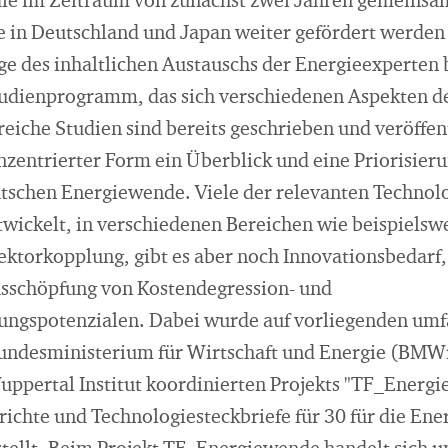
ie im Zeitraum von zunächst zwei Jahren gemeinsam
 in Deutschland und Japan weiter gefördert werden
e des inhaltlichen Austauschs der Energieexperten b
Studienprogramm, das sich verschiedenen Aspekten 
iche Studien sind bereits geschrieben und veröffent
onzentrierter Form ein Überblick und eine Priorisier
tschen Energiewende. Viele der relevanten Technolo
wickelt, in verschiedenen Bereichen wie beispielsw
ektorkopplung, gibt es aber noch Innovationsbedarf,
usschöpfung von Kostendegression- und
ungspotenzialen. Dabei wurde auf vorliegenden um
undesministerium für Wirtschaft und Energie (BMWi
pertal Institut koordinierten Projekts "TF_Energi
chte und Technologiesteckbriefe für 30 für die En