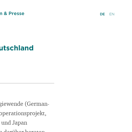
 & Presse
DE
EN
utschland
ergiewende (German-
operationsprojekt,
d und Japan