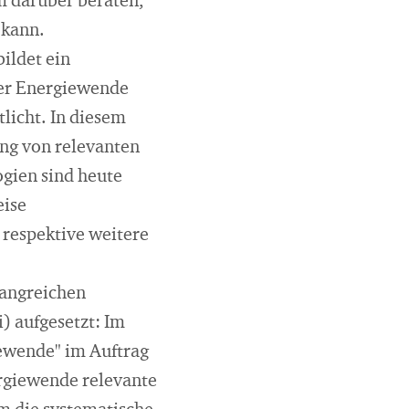
 darüber beraten,
 kann.
ildet ein
der Energiewende
licht. In diesem
ung von relevanten
gien sind heute
eise
 respektive weitere
fangreichen
) aufgesetzt: Im
ewende" im Auftrag
ergiewende relevante