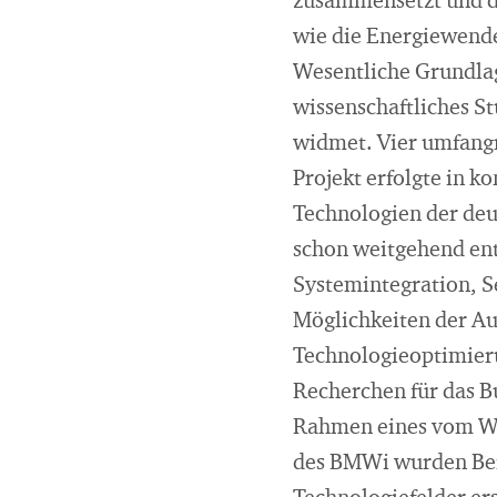
zusammensetzt und d
wie die Energiewende
Wesentliche Grundlag
wissenschaftliches 
widmet. Vier umfangre
Projekt erfolgte in k
Technologien der deu
schon weitgehend ent
Systemintegration, S
Möglichkeiten der A
Technologieoptimier
Recherchen für das B
Rahmen eines vom Wup
des BMWi wurden Beri